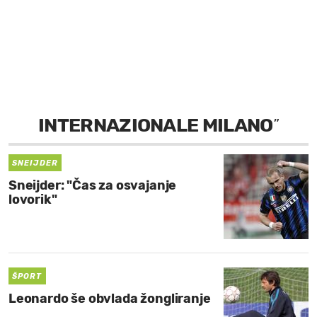
MOJ SANJ
INTERNAZIONALE MILANO
”
SNEIJDER
Sneijder: "Čas za osvajanje
lovorik"
ŠPORT
Leonardo še obvlada žongliranje