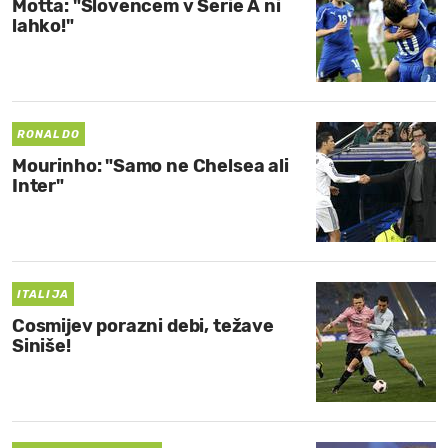
Motta: "Slovencem v Serie A ni
lahko!"
RONALDO
Mourinho: "Samo ne Chelsea ali
Inter"
ITALIJA
Cosmijev porazni debi, težave
Siniše!