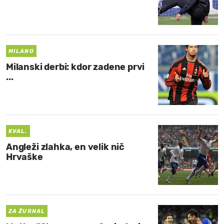
MILANO
Milanski derbi: kdor zadene prvi
...
KVAL.
Angleži zlahka, en velik nič
Hrvaške
ZA ŽURNAL