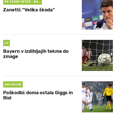
PO TEKMI INTER : BA…
Zanetti: "Velika škoda"
LP
Bayern v izdihljajih tekme do
zmage
GALERIJA
Poškodbi: doma ostala Giggs in
Rio!