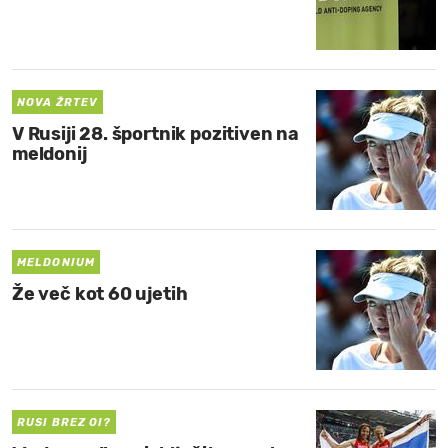
NOVA ŽRTEV
V Rusiji 28. športnik pozitiven na
meldonij
MELDONIUM
Že več kot 60 ujetih
RUSI BREZ OI?