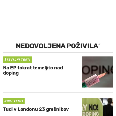
MOJ SANJ
NEDOVOLJENA POŽIVILA
”
ŠTEVILNI TESTI
Na EP tokrat temeljito nad
doping
NOVI TESTI
Tudi v Londonu 23 grešnikov