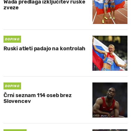
Wada predlaga izključitev ruske
zveze
DOPING
Ruski atleti padajo na kontrolah
DOPING
Črni seznam 114 oseb brez
Slovencev