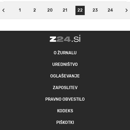
1
2
20
21
22
23
24
O ŽURNALU
UREDNIŠTVO
OGLAŠEVANJE
ZAPOSLITEV
PRAVNO OBVESTILO
KODEKS
PIŠKOTKI