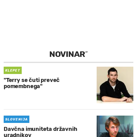
MOJ SANJ
NOVINAR
”
KLEPET
"Terry se čuti preveč
pomembnega"
SLOVENIJA
Davčna imuniteta državnih
uradnikov