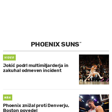
MOJ SANJ
PHOENIX SUNS
”
VIDEO
Jokić podrl multimiljarderja in
zakuhal odmeven incident
NBA
Phoenix znižal proti Denverju,
Boston povedel