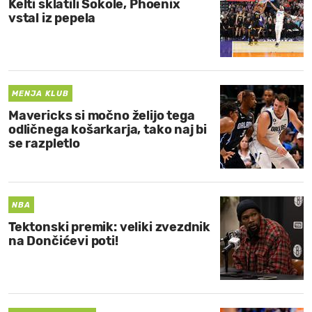
Kelti sklatili Sokole, Phoenix
vstal iz pepela
MENJA KLUB
Mavericks si močno želijo tega
odličnega košarkarja, tako naj bi
se razpletlo
NBA
Tektonski premik: veliki zvezdnik
na Dončićevi poti!