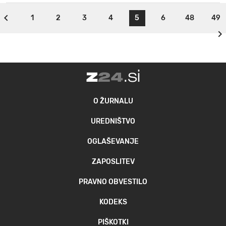
1
2
3
4
5
6
48
49
O ŽURNALU
UREDNIŠTVO
OGLAŠEVANJE
ZAPOSLITEV
PRAVNO OBVESTILO
KODEKS
PIŠKOTKI