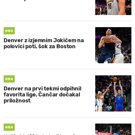
NBA
Denver z izjemnim Jokićem na
polovici poti, šok za Boston
NBA
Denver na prvi tekmi odpihnil
favorita lige, Čančar dočakal
priložnost
NBA