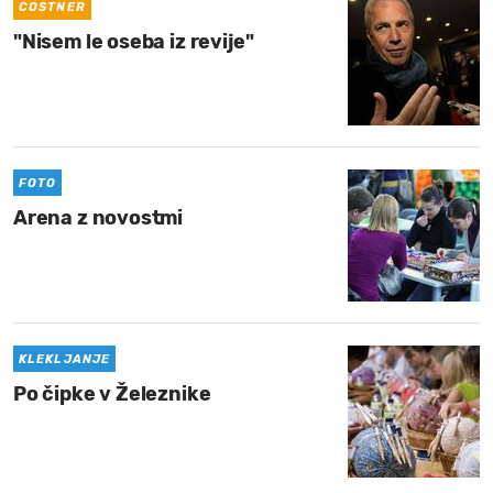
COSTNER
"Nisem le oseba iz revije"
FOTO
Arena z novostmi
KLEKLJANJE
Po čipke v Železnike