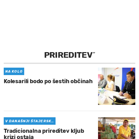
MOJ SANJ
PRIREDITEV
”
NA KOLO
Kolesarili bodo po šestih občinah
V DANAŠNJI ŠTAJERSK…
Tradicionalna prireditev kljub
krizi ostaja