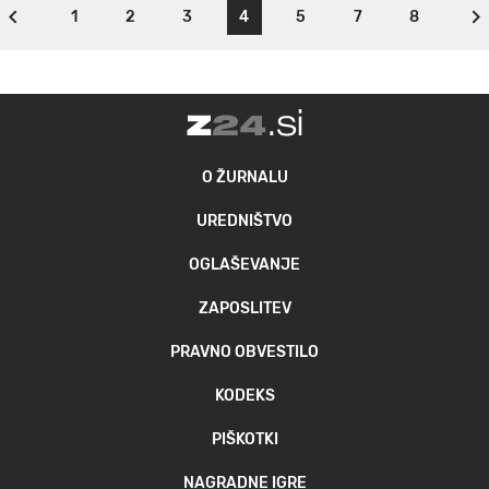
1
2
3
4
5
7
8
O ŽURNALU
UREDNIŠTVO
OGLAŠEVANJE
ZAPOSLITEV
PRAVNO OBVESTILO
KODEKS
PIŠKOTKI
NAGRADNE IGRE