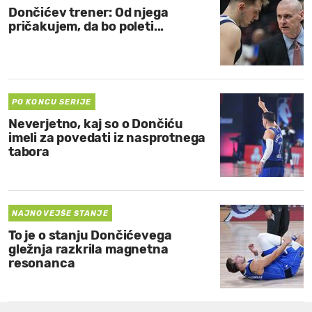
Dončićev trener: Od njega
pričakujem, da bo poleti...
PO KONCU SERIJE
Neverjetno, kaj so o Dončiću
imeli za povedati iz nasprotnega
tabora
NAJNOVEJŠE STANJE
To je o stanju Dončićevega
gležnja razkrila magnetna
resonanca