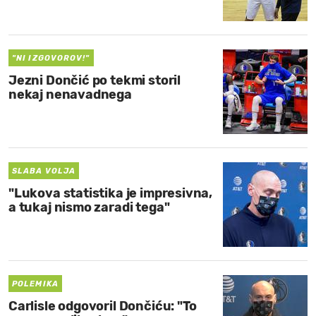
MOJ SANJ
"NI IZGOVOROV!"
Jezni Dončić po tekmi storil
nekaj nenavadnega
SLABA VOLJA
"Lukova statistika je impresivna,
a tukaj nismo zaradi tega"
POLEMIKA
Carlisle odgovoril Dončiću: "To