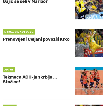
Gajić se seli v Maribor
1. SRL, 10. KOLO, Z…
Prenovljeni Celjani povozili Krko
JUTRI
Tekmeca ACH-ja skrbijo ...
Stožice!