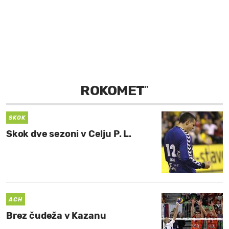
MOJ SANJ
ROKOMET
”
SKOK
Skok dve sezoni v Celju P. L.
ACH
Brez čudeža v Kazanu