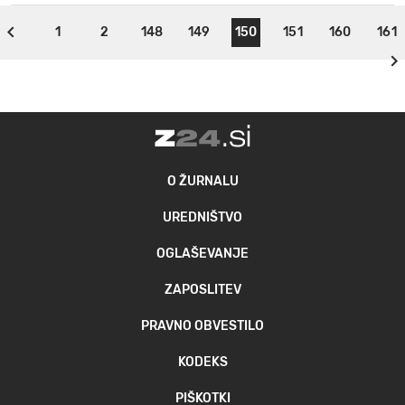
1
2
148
149
150
151
160
161
O ŽURNALU
UREDNIŠTVO
OGLAŠEVANJE
ZAPOSLITEV
PRAVNO OBVESTILO
KODEKS
PIŠKOTKI