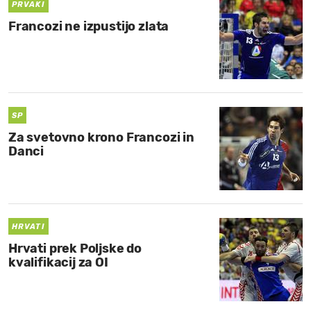
PRVAKI
Francozi ne izpustijo zlata
SP
Za svetovno krono Francozi in
Danci
HRVATI
Hrvati prek Poljske do
kvalifikacij za OI