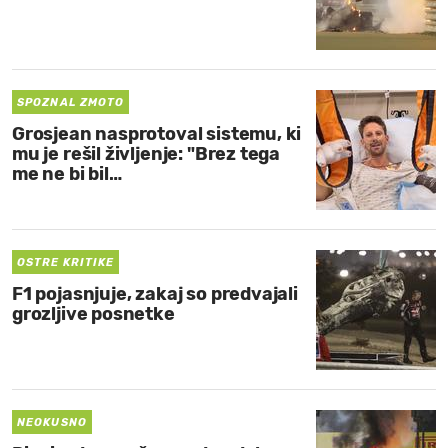
SPOZNAL ZMOTO
Grosjean nasprotoval sistemu, ki
mu je rešil življenje: "Brez tega
me ne bi bil…
OSTRE KRITIKE
F1 pojasnjuje, zakaj so predvajali
grozljive posnetke
NEOKUSNO