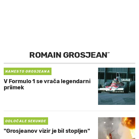
MOJ SANJ
ROMAIN GROSJEAN
”
NAMESTO GROSJEANA
V Formulo 1 se vrača legendarni
priimek
ODLOČALE SEKUNDE
"Grosjeanov vizir je bil stopljen"