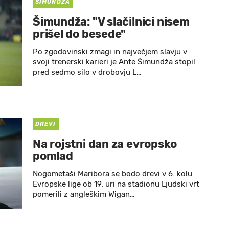
ŠIMUNDŽA
Šimundža: "V slačilnici nisem
prišel do besede"
Po zgodovinski zmagi in največjem slavju v
svoji trenerski karieri je Ante Šimundža stopil
pred sedmo silo v drobovju L…
DREVI
Na rojstni dan za evropsko
pomlad
Nogometaši Maribora se bodo drevi v 6. kolu
Evropske lige ob 19. uri na stadionu Ljudski vrt
pomerili z angleškim Wigan…