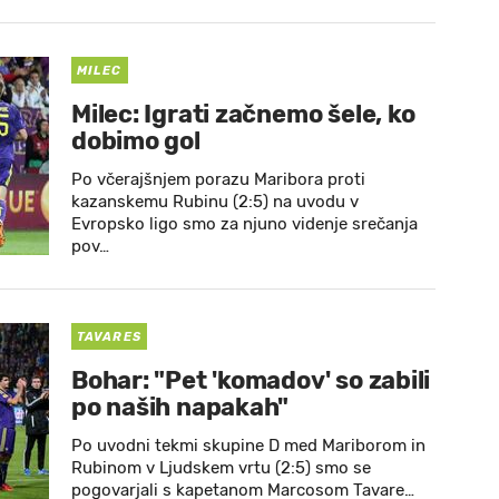
MILEC
Milec: Igrati začnemo šele, ko
dobimo gol
Po včerajšnjem porazu Maribora proti
kazanskemu Rubinu (2:5) na uvodu v
Evropsko ligo smo za njuno videnje srečanja
pov…
TAVARES
Bohar: "Pet 'komadov' so zabili
po naših napakah"
Po uvodni tekmi skupine D med Mariborom in
Rubinom v Ljudskem vrtu (2:5) smo se
pogovarjali s kapetanom Marcosom Tavare…