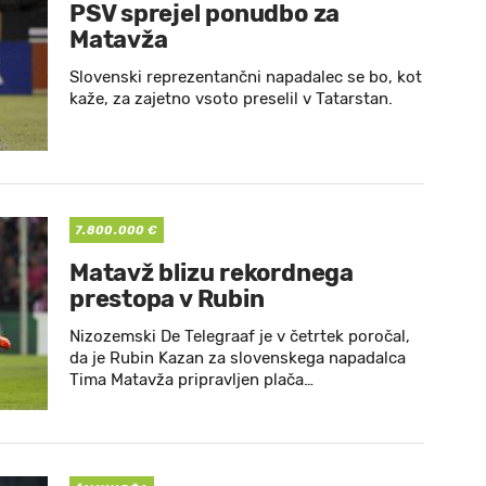
PSV sprejel ponudbo za
Matavža
Slovenski reprezentančni napadalec se bo, kot
kaže, za zajetno vsoto preselil v Tatarstan.
7.800.000 €
Matavž blizu rekordnega
prestopa v Rubin
Nizozemski De Telegraaf je v četrtek poročal,
da je Rubin Kazan za slovenskega napadalca
Tima Matavža pripravljen plača…