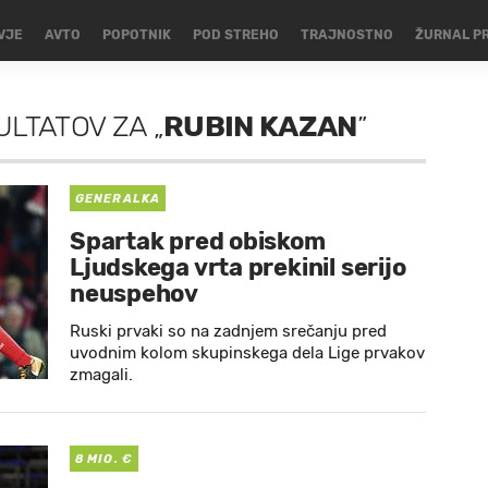
VJE
AVTO
POPOTNIK
POD STREHO
TRAJNOSTNO
ŽURNAL P
ULTATOV
ZA
„
RUBIN KAZAN
”
GENERALKA
Spartak pred obiskom
Ljudskega vrta prekinil serijo
neuspehov
Ruski prvaki so na zadnjem srečanju pred
uvodnim kolom skupinskega dela Lige prvakov
zmagali.
8 MIO. €