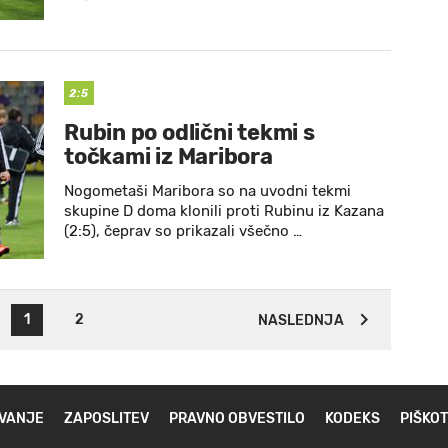
2:5
Rubin po odlični tekmi s
točkami iz Maribora
Nogometaši Maribora so na uvodni tekmi
skupine D doma klonili proti Rubinu iz Kazana
(2:5), čeprav so prikazali všečno …
1
2
NASLEDNJA
VANJE
ZAPOSLITEV
PRAVNO OBVESTILO
KODEKS
PIŠKOT