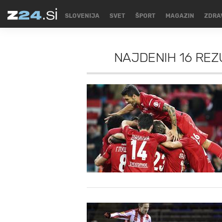
SLOVENIJA
SVET
ŠPORT
MAGAZIN
ZDRA
NAJDENIH
16 REZ