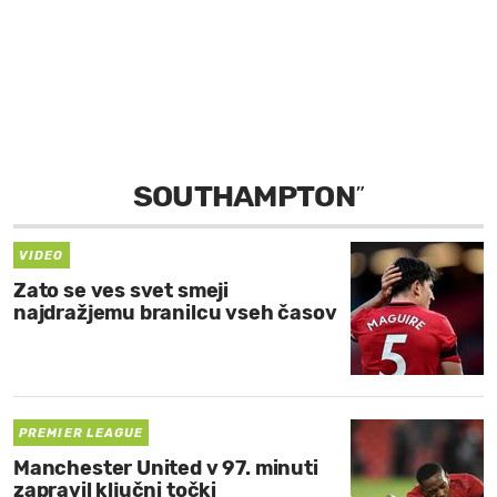
MOJ SANJ
SOUTHAMPTON
”
VIDEO
Zato se ves svet smeji
najdražjemu branilcu vseh časov
PREMIER LEAGUE
Manchester United v 97. minuti
zapravil ključni točki