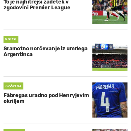
To je najhitrejši zadetek v
zgodovini Premier League
VIDEO
Sramotno norčevanje iz umrlega
Argentinca
TRŽNICA
Fàbregas uradno pod Henryjevim
okriljem