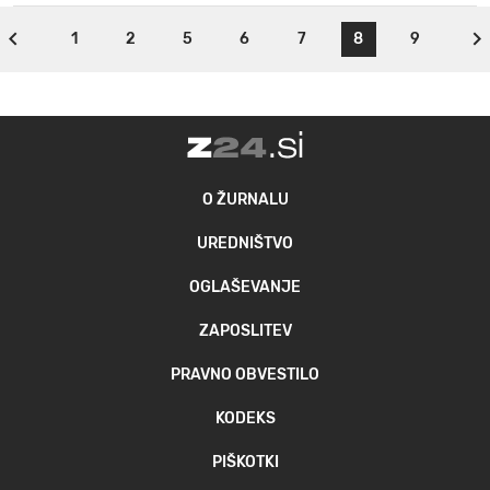
1
2
5
6
7
8
9
O ŽURNALU
UREDNIŠTVO
OGLAŠEVANJE
ZAPOSLITEV
PRAVNO OBVESTILO
KODEKS
PIŠKOTKI