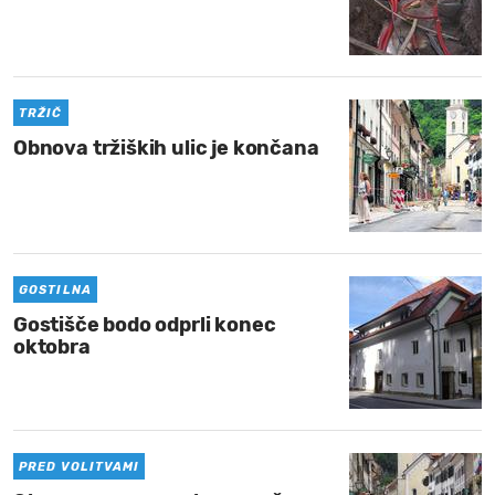
TRŽIČ
Obnova tržiških ulic je končana
GOSTILNA
Gostišče bodo odprli konec
oktobra
PRED VOLITVAMI