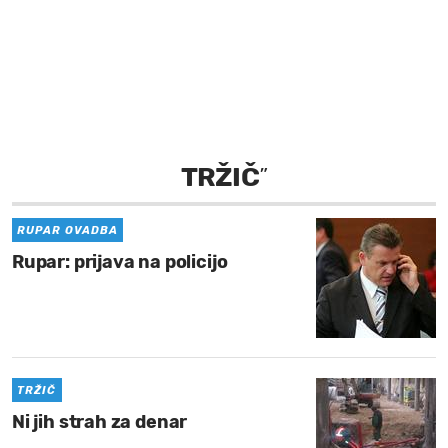
MOJ SANJ
TRŽIČ
”
RUPAR OVADBA
Rupar: prijava na policijo
TRŽIČ
Ni jih strah za denar