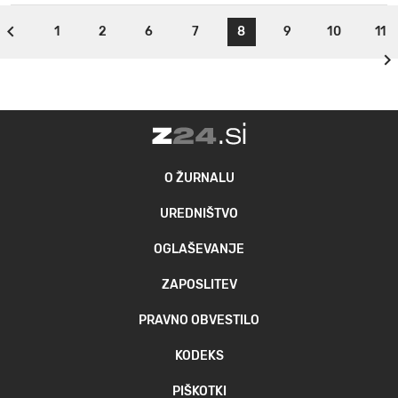
1
2
6
7
8
9
10
11
O ŽURNALU
UREDNIŠTVO
OGLAŠEVANJE
ZAPOSLITEV
PRAVNO OBVESTILO
KODEKS
PIŠKOTKI