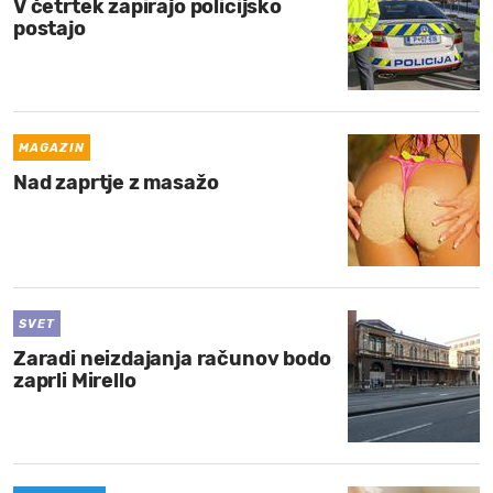
V četrtek zapirajo policijsko
postajo
MAGAZIN
Nad zaprtje z masažo
SVET
Zaradi neizdajanja računov bodo
zaprli Mirello