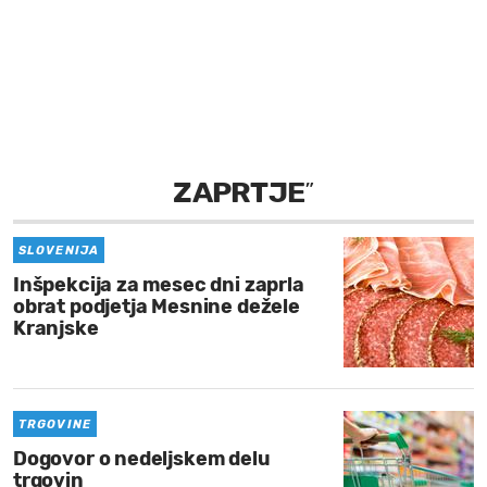
MOJ SANJ
ZAPRTJE
”
SLOVENIJA
Inšpekcija za mesec dni zaprla
obrat podjetja Mesnine dežele
Kranjske
TRGOVINE
Dogovor o nedeljskem delu
trgovin