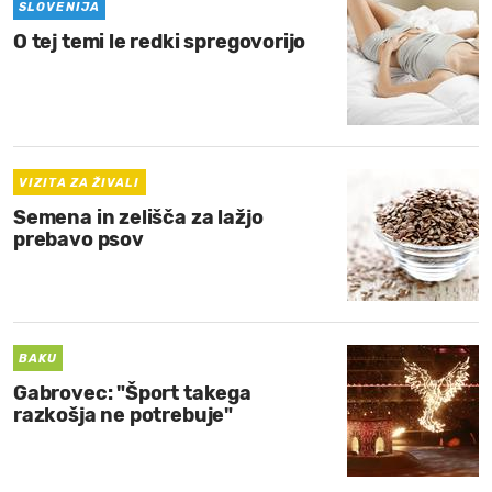
SLOVENIJA
O tej temi le redki spregovorijo
VIZITA ZA ŽIVALI
Semena in zelišča za lažjo
prebavo psov
BAKU
Gabrovec: "Šport takega
razkošja ne potrebuje"