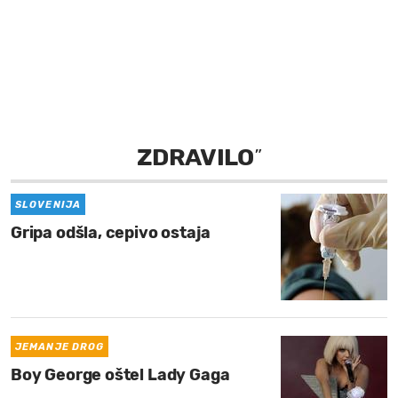
MOJ SANJ
ZDRAVILO
”
SLOVENIJA
Gripa odšla, cepivo ostaja
JEMANJE DROG
Boy George oštel Lady Gaga