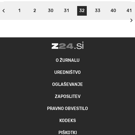
1
2
30
31
32
33
40
41
O ŽURNALU
UREDNIŠTVO
OGLAŠEVANJE
ZAPOSLITEV
PRAVNO OBVESTILO
KODEKS
PIŠKOTKI