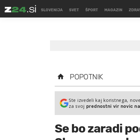
SLOVENIJA
SVET
ŠPORT
MAGAZIN
ZDRA
POPOTNIK
Ste izvedeli kaj koristnega, nov
za svoj
prednostni vir novic n
Se bo zaradi po