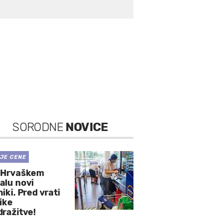
SORODNE
NOVICE
ŠJE CENE
 Hrvaškem
alu novi
iki. Pred vrati
ike
dražitve!