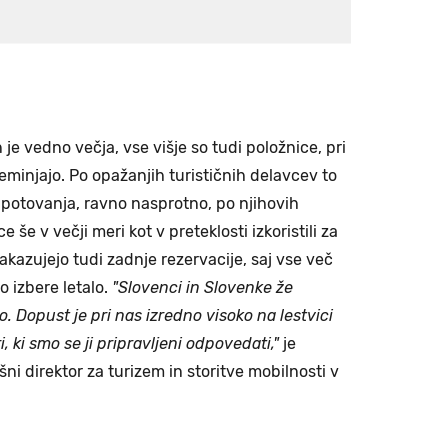
 je vedno večja, vse višje so tudi položnice, pri
eminjajo. Po opažanjih turističnih delavcev to
a potovanja, ravno nasprotno, po njihovih
še v večji meri kot v preteklosti izkoristili za
akazujejo tudi zadnje rezervacije, saj vse več
 izbere letalo.
"Slovenci in Slovenke že
. Dopust je pri nas izredno visoko na lestvici
i, ki smo se ji pripravljeni odpovedati,"
je
ršni direktor za turizem in storitve mobilnosti v