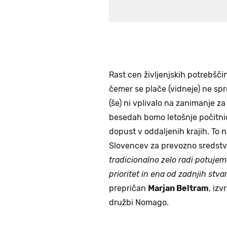
Rast cen življenjskih potrebščin
čemer se plače (vidneje) ne spr
(še) ni vplivalo na zanimanje z
besedah bomo letošnje počitnice 
dopust v oddaljenih krajih. To n
Slovencev za prevozno sredstvo
tradicionalno zelo radi potujemo
prioritet in ena od zadnjih stvar
prepričan
Marjan Beltram
, izv
družbi Nomago.