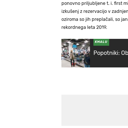
ponovno priljubljene t. i. first
izkušenj z rezervacijo v zadnje
oziroma so jih preplačali, so ja
rekordnega leta 2019.
KMALU
Popotniki: O