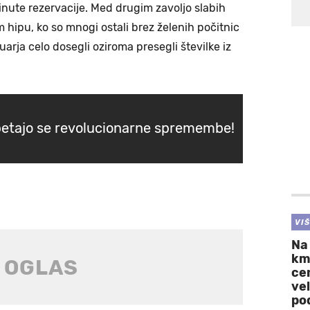
 minute rezervacije. Med drugim zavoljo slabih
m hipu, ko so mnogi ostali brez želenih počitnic
nuarja celo dosegli oziroma presegli številke iz
betajo se revolucionarne spremembe!
VI
Na
km
cen
vel
po