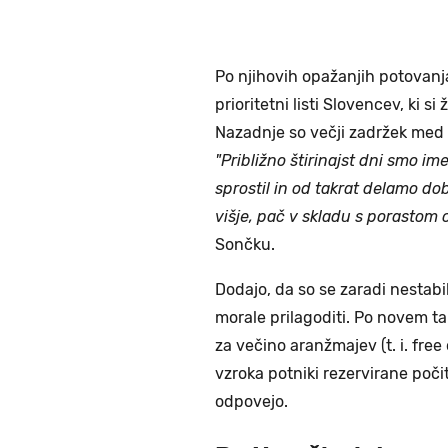
Po njihovih opažanjih potovanj
prioritetni listi Slovencev, ki s
Nazadnje so večji zadržek med lj
"Približno štirinajst dni smo im
sprostil in od takrat delamo do
višje, pač v skladu s porastom 
Sončku.
Dodajo, da so se zaradi nestabi
morale prilagoditi. Po novem t
za večino aranžmajev (t. i. fre
vzroka potniki rezervirane poči
odpovejo.