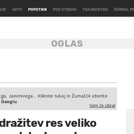
VJE
AVTO
POPOTNIK
POD STREHO
TRAJNOSTNO
ŽURNAL P
ega, zanimivega… Kliknite tukaj in Žurnal24 izberite
.
a Googlu
Sem že izbral
dražitev res veliko