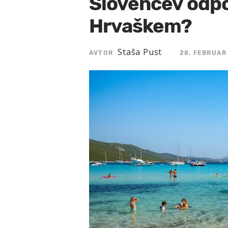
Slovencev odp
Hrvaškem?
Staša Pust
AVTOR
28. FEBRUAR 