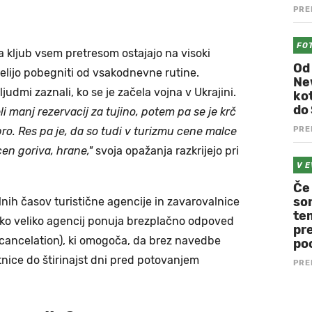
PRE
FO
a kljub vsem pretresom ostajajo na visoki
Od
i želijo pobegniti od vsakodnevne rutine.
Ne
udmi zaznali, ko se je začela vojna v Ukrajini.
kot
do 
eli manj rezervacij za tujino, potem pa se je krč
PRE
bro. Res pa je, da so tudi v turizmu cene malce
cen goriva, hrane,"
svoja opažanja razkrijejo pri
V 
Če 
son
lnih časov turistične agencije in zavarovalnice
te
ako veliko agencij ponuja brezplačno odpoved
pre
e cancelation), ki omogoča, da brez navedbe
po
tnice do štirinajst dni pred potovanjem
PRE