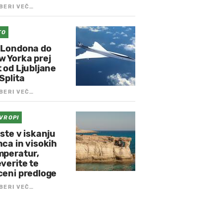
BERI VEČ…
TO
 Londona do
w Yorka prej
 od Ljubljane
Splita
BERI VEČ…
EVROPI
ste v iskanju
ca in visokih
mperatur,
verite te
ceni predloge
BERI VEČ…