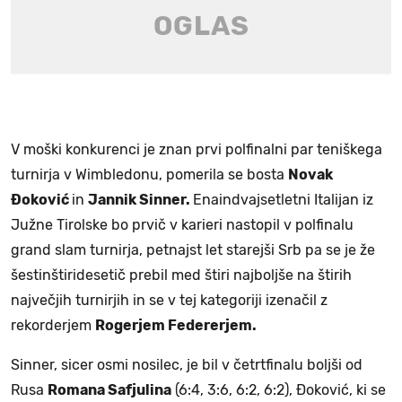
V moški konkurenci je znan prvi polfinalni par teniškega
turnirja v Wimbledonu, pomerila se bosta
Novak
Đoković
in
Jannik Sinner.
Enaindvajsetletni Italijan iz
Južne Tirolske bo prvič v karieri nastopil v polfinalu
grand slam turnirja, petnajst let starejši Srb pa se je že
šestinštiridesetič prebil med štiri najboljše na štirih
največjih turnirjih in se v tej kategoriji izenačil z
rekorderjem
Rogerjem Federerjem.
Sinner, sicer osmi nosilec, je bil v četrtfinalu boljši od
Rusa
Romana Safjulina
(6:4, 3:6, 6:2, 6:2), Đoković, ki se