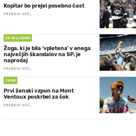
Kopitar bo prejel posebno čast
PREBERI VEČ…
ZA MILIJONE
Žoga, ki je bila 'vpletena' v enega
največjih škandalov na SP, je
naprodaj
PREBERI VEČ…
TOUR
Prvi ženski vzpon na Mont
Ventoux poskrbel za šok
PREBERI VEČ…