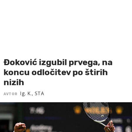
MOJ SANJ
Đoković izgubil prvega, na
koncu odločitev po štirih
nizih
Ig. K., STA
AVTOR