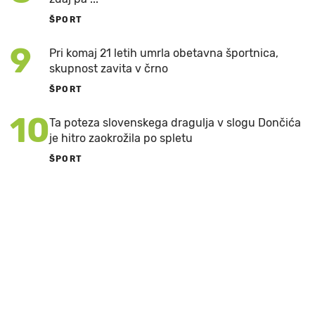
ŠPORT
9
Pri komaj 21 letih umrla obetavna športnica,
skupnost zavita v črno
ŠPORT
10
Ta poteza slovenskega dragulja v slogu Dončića
je hitro zaokrožila po spletu
ŠPORT