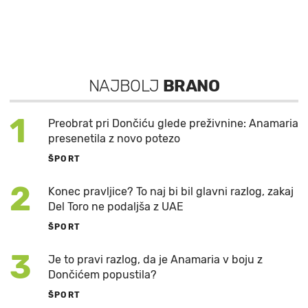
NAJBOLJ
BRANO
1
Preobrat pri Dončiću glede preživnine: Anamaria
presenetila z novo potezo
ŠPORT
2
Konec pravljice? To naj bi bil glavni razlog, zakaj
Del Toro ne podaljša z UAE
ŠPORT
3
Je to pravi razlog, da je Anamaria v boju z
Dončićem popustila?
ŠPORT