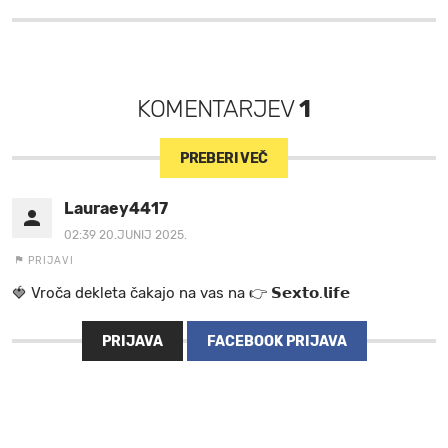
KOMENTARJEV
1
PREBERI VEČ
Lauraey4417
02:39 20.JUNIJ 2025.
PRIJAVI
🍓 V r o č a d e k l e t a ča k a jo na va s n a 👉 𝗦𝗲𝘅𝘁𝗼.𝗹𝗶𝗳𝗲
PRIJAVA
FACEBOOK PRIJAVA