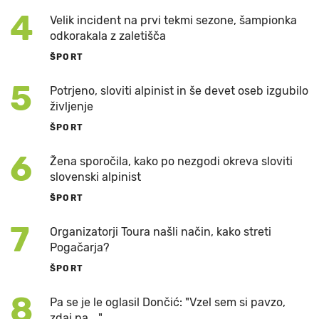
4
Velik incident na prvi tekmi sezone, šampionka
odkorakala z zaletišča
ŠPORT
5
Potrjeno, sloviti alpinist in še devet oseb izgubilo
življenje
ŠPORT
6
Žena sporočila, kako po nezgodi okreva sloviti
slovenski alpinist
ŠPORT
7
Organizatorji Toura našli način, kako streti
Pogačarja?
ŠPORT
8
Pa se je le oglasil Dončić: "Vzel sem si pavzo,
zdaj pa ..."