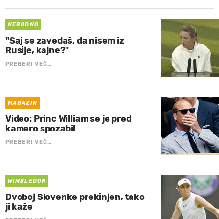
NERODNO
"Saj se zavedaš, da nisem iz
Rusije, kajne?"
PREBERI VEČ…
MAGAZIN
Video: Princ William se je pred
kamero spozabil
PREBERI VEČ…
WIMBLEDON
Dvoboj Slovenke prekinjen, tako
ji kaže