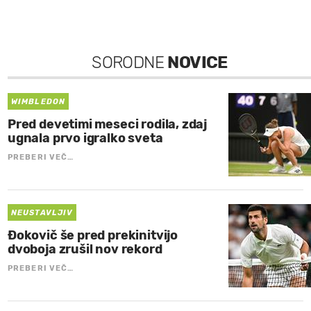
SORODNE
NOVICE
WIMBLEDON
Pred devetimi meseci rodila, zdaj
ugnala prvo igralko sveta
PREBERI VEČ…
NEUSTAVLJIV
Đokovič še pred prekinitvijo
dvoboja zrušil nov rekord
PREBERI VEČ…