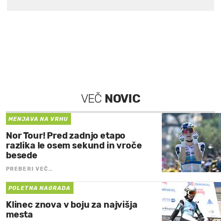
VEČ
NOVIC
MENJAVA NA VRHU
Nor Tour! Pred zadnjo etapo
razlika le osem sekund in vroče
besede
PREBERI VEČ…
POLETNA NAGRADA
Klinec znova v boju za najvišja
mesta