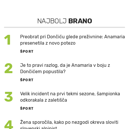
NAJBOLJ
BRANO
1
Preobrat pri Dončiću glede preživnine: Anamaria
presenetila z novo potezo
ŠPORT
2
Je to pravi razlog, da je Anamaria v boju z
Dončićem popustila?
ŠPORT
3
Velik incident na prvi tekmi sezone, šampionka
odkorakala z zaletišča
ŠPORT
4
Žena sporočila, kako po nezgodi okreva sloviti
slovenski alpinist