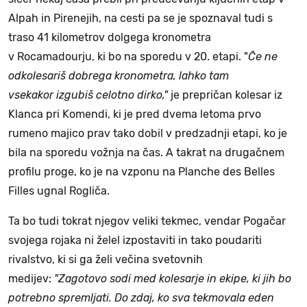
Alpah in Pirenejih, na cesti pa se je spoznaval tudi s
traso 41 kilometrov dolgega kronometra
v Rocamadourju, ki bo na sporedu v 20. etapi. "
Če ne
odkolesariš dobrega kronometra, lahko tam
vsekakor izgubiš celotno dirko,"
je prepričan kolesar iz
Klanca pri Komendi, ki je pred dvema letoma prvo
rumeno majico prav tako dobil v predzadnji etapi, ko je
bila na sporedu vožnja na čas. A takrat na drugačnem
profilu proge, ko je na vzponu na Planche des Belles
Filles ugnal Rogliča.
Ta bo tudi tokrat njegov veliki tekmec, vendar Pogačar
svojega rojaka ni želel izpostaviti in tako poudariti
rivalstvo, ki si ga želi večina svetovnih
medijev:
"Zagotovo sodi med kolesarje in ekipe, ki jih bo
potrebno spremljati. Do zdaj, ko sva tekmovala eden