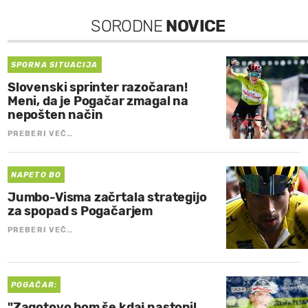
SORODNE
NOVICE
SPORNA SITUACIJA
Slovenski sprinter razočaran!
Meni, da je Pogačar zmagal na
nepošten način
PREBERI VEČ…
NAPETO BO
Jumbo-Visma začrtala strategijo
za spopad s Pogačarjem
PREBERI VEČ…
POGAČAR:
"Zagotovo bom še kdaj nastopil