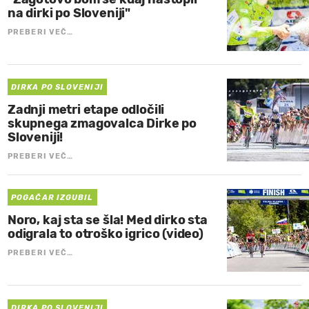
na dirki po Sloveniji"
PREBERI VEČ…
DIRKA PO SLOVENIJI
Zadnji metri etape odločili
skupnega zmagovalca Dirke po
Sloveniji!
PREBERI VEČ…
POGAČAR IZGUBIL
Noro, kaj sta se šla! Med dirko sta
odigrala to otroško igrico (video)
PREBERI VEČ…
DIRKA PO SLOVENIJI