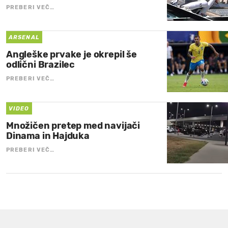
PREBERI VEČ…
ARSENAL
Angleške prvake je okrepil še
odlični Brazilec
PREBERI VEČ…
VIDEO
Množičen pretep med navijači
Dinama in Hajduka
PREBERI VEČ…