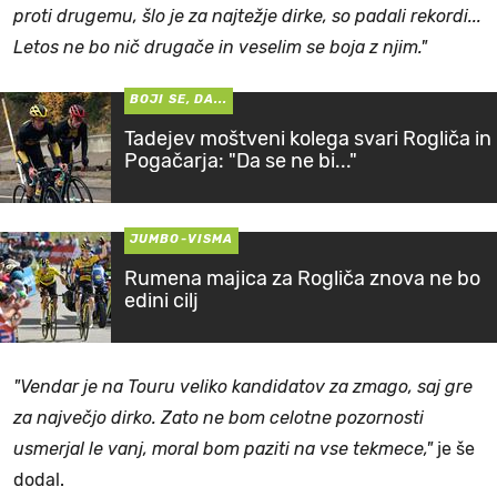
proti drugemu, šlo je za najtežje dirke, so padali rekordi...
Letos ne bo nič drugače in veselim se boja z njim."
BOJI SE, DA...
Tadejev moštveni kolega svari Rogliča in
Pogačarja: "Da se ne bi..."
JUMBO-VISMA
Rumena majica za Rogliča znova ne bo
edini cilj
"Vendar je na Touru veliko kandidatov za zmago, saj gre
za največjo dirko. Zato ne bom celotne pozornosti
usmerjal le vanj, moral bom paziti na vse tekmece,"
je še
dodal.