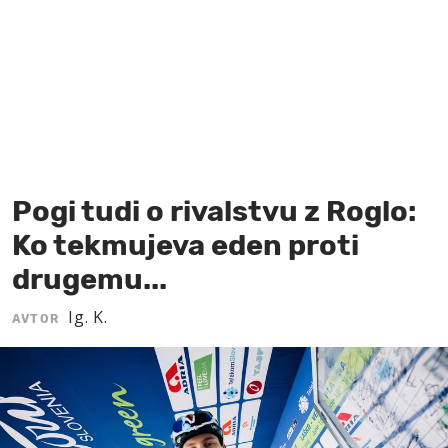
MOJ SANJ
Pogi tudi o rivalstvu z Roglo:
Ko tekmujeva eden proti
drugemu...
Ig. K.
AVTOR