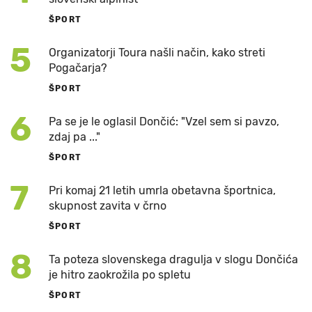
ŠPORT
5
Organizatorji Toura našli način, kako streti
Pogačarja?
ŠPORT
6
Pa se je le oglasil Dončić: "Vzel sem si pavzo,
zdaj pa ..."
ŠPORT
7
Pri komaj 21 letih umrla obetavna športnica,
skupnost zavita v črno
ŠPORT
8
Ta poteza slovenskega dragulja v slogu Dončića
je hitro zaokrožila po spletu
ŠPORT