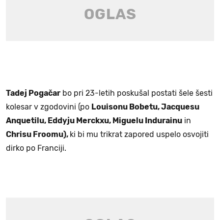
Tadej Pogačar
bo pri 23-letih poskušal postati šele šesti
kolesar v zgodovini (po
Louisonu Bobetu, Jacquesu
Anquetilu, Eddyju Merckxu, Miguelu Indurainu
in
Chrisu Froomu),
ki bi mu trikrat zapored uspelo osvojiti
dirko po Franciji.