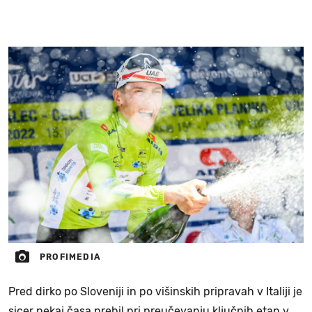
PROFIMEDIA
Pred dirko po Sloveniji in po višinskih pripravah v Italiji je
sicer nekaj časa prebil pri preučevanju ključnih etap v