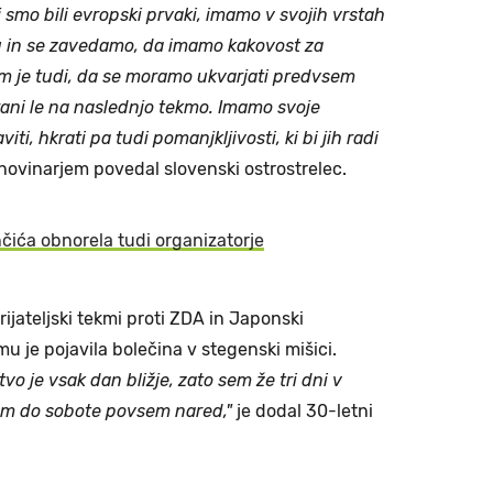
aj smo bili evropski prvaki, imamo v svojih vrstah
u in se zavedamo, da imamo kakovost za
m je tudi, da se moramo ukvarjati predvsem
irani le na naslednjo tekmo. Imamo svoje
iti, hkrati pa tudi pomanjkljivosti, ki bi jih radi
novinarjem povedal slovenski ostrostrelec.
čića obnorela tudi organizatorje
ijateljski tekmi proti ZDA in Japonski
mu je pojavila bolečina v stegenski mišici.
vo je vsak dan bližje, zato sem že tri dni v
m do sobote povsem nared,"
je dodal 30-letni