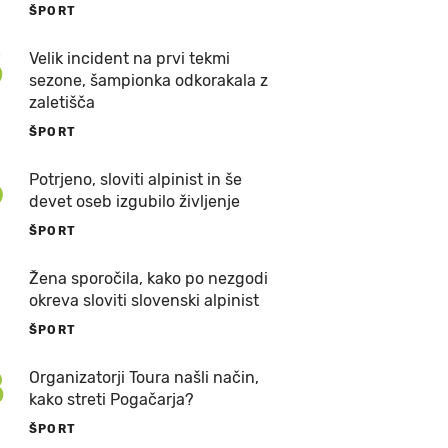
ŠPORT
5
Velik incident na prvi tekmi
sezone, šampionka odkorakala z
zaletišča
ŠPORT
6
Potrjeno, sloviti alpinist in še
devet oseb izgubilo življenje
ŠPORT
7
Žena sporočila, kako po nezgodi
okreva sloviti slovenski alpinist
ŠPORT
8
Organizatorji Toura našli način,
kako streti Pogačarja?
ŠPORT