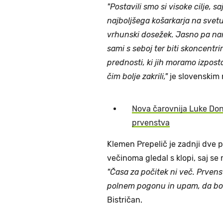
"Postavili smo si visoke cilje, s
najboljšega košarkarja na svet
vrhunski dosežek. Jasno pa na
sami s seboj ter biti skoncentr
prednosti, ki jih moramo izpostav
čim bolje zakrili,"
je slovenskim 
Nova čarovnija Luke Don
prvenstva
Klemen Prepelič je zadnji dve pr
večinoma gledal s klopi, saj se 
"Časa za počitek ni več. Prvenst
polnem pogonu in upam, da bo
Bistričan.