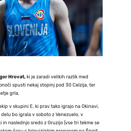
gor Hrovat,
ki je zaradi velikih razlik med
noči spusti nekaj stopinj pod 30 Celzija, ter
etje grla.
ekip v skupini E, ki prav tako igrajo na Okinavi,
 delu bo igrala v soboto z Venezuelo, v
 in naslednjo sredo z Gruzijo (vse tri tekme se
nskem času s televizijskim prenosom na Šport