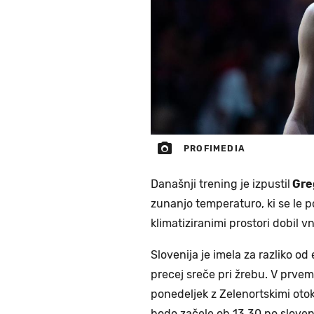
PROFIMEDIA
Današnji trening je izpustil
Gre
zunanjo temperaturo, ki se le po
klimatiziranimi prostori dobil vn
Slovenija je imela za razliko od 
precej sreče pri žrebu. V prvem
ponedeljek z Zelenortskimi otoki
bodo začele ob 13.30 po slove