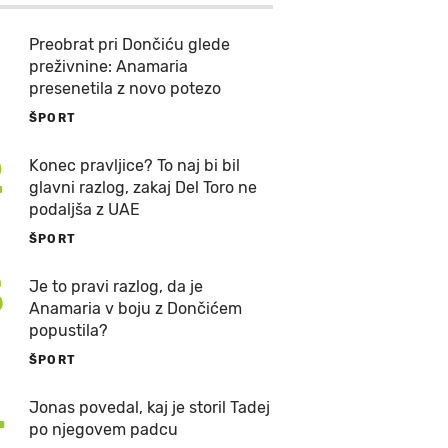
Preobrat pri Dončiću glede
preživnine: Anamaria
presenetila z novo potezo
ŠPORT
2
Konec pravljice? To naj bi bil
glavni razlog, zakaj Del Toro ne
podaljša z UAE
ŠPORT
3
Je to pravi razlog, da je
Anamaria v boju z Dončićem
popustila?
ŠPORT
4
Jonas povedal, kaj je storil Tadej
po njegovem padcu