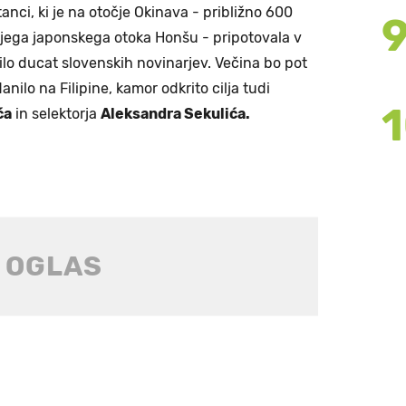
anci, ki je na otočje Okinava - približno 600
jega japonskega otoka Honšu - pripotovala v
ilo ducat slovenskih novinarjev. Večina bo pot
anilo na Filipine, kamor odkrito cilja tudi
ća
in selektorja
Aleksandra Sekulića.