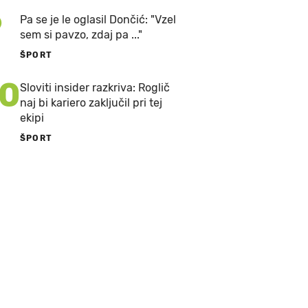
9
Pa se je le oglasil Dončić: "Vzel
sem si pavzo, zdaj pa ..."
ŠPORT
10
Sloviti insider razkriva: Roglič
naj bi kariero zaključil pri tej
ekipi
ŠPORT