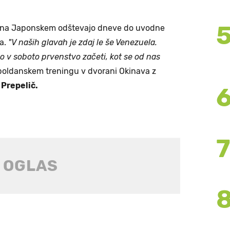
vi na Japonskem odštevajo dneve do uvodne
a.
"V naših glavah je zdaj le še Venezuela.
mo v soboto prvenstvo začeti, kot se od nas
oldanskem treningu v dvorani Okinava z
Prepelič.