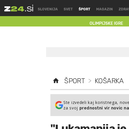
SLOVENIJA
SVET
ŠPORT
MAGAZIN
ZDRA
OLIMPIJSKE IGRE
ŠPORT
>
KOŠARKA
Ste izvedeli kaj koristnega, nov
za svoj
prednostni vir novic n
"Lukamanija je