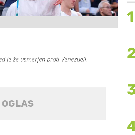
1
d je že usmerjen proti Venezueli.