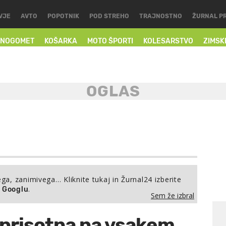
VJE
AVTO
POPOTNIK
POD STREHO
TRAJNOSTNO
ŽURNAL P
NOGOMET
KOŠARKA
MOTO ŠPORTI
KOLESARSTVO
ZIMSK
ega, zanimivega… Kliknite tukaj in Žurnal24 izberite
.
a Googlu
Sem že izbral
 prisotna na vsakem