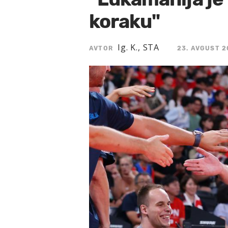
koraku"
Ig. K., STA
AVTOR
23. AVGUST 2