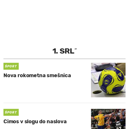
MOJ SANJ
1. SRL
”
ŠPORT
Nova rokometna smešnica
ŠPORT
Cimos v slogu do naslova