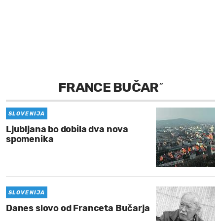
MOJ SANJ
FRANCE BUČAR
”
SLOVENIJA
Ljubljana bo dobila dva nova
spomenika
SLOVENIJA
Danes slovo od Franceta Bučarja