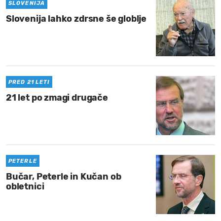
SLOVENIJA
Slovenija lahko zdrsne še globlje
PRED 21 LETI
21 let po zmagi drugače
PETERLE
Bučar, Peterle in Kučan ob
obletnici