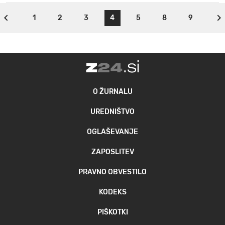
1
2
3
4
5
8
9
O ŽURNALU
UREDNIŠTVO
OGLAŠEVANJE
ZAPOSLITEV
PRAVNO OBVESTILO
KODEKS
PIŠKOTKI