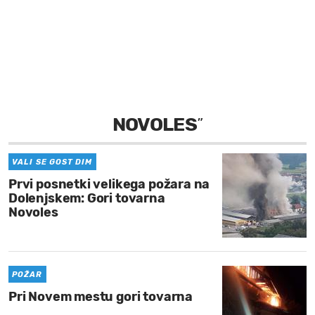
MOJ SANJ
NOVOLES
”
VALI SE GOST DIM
Prvi posnetki velikega požara na
Dolenjskem: Gori tovarna
Novoles
POŽAR
Pri Novem mestu gori tovarna