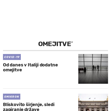
MOJ SANJ
OMEJITVE
”
COVID-19
Od danes v Italiji dodatne
omejitve
OMIKRON
Bliskovito širjenje, sledi
zapiranje države