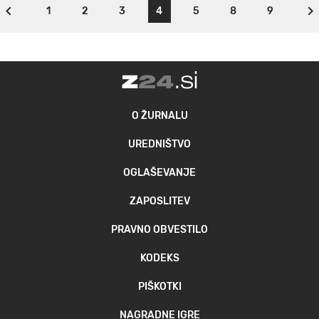
1
2
3
4
5
8
9
O ŽURNALU
UREDNIŠTVO
OGLAŠEVANJE
ZAPOSLITEV
PRAVNO OBVESTILO
KODEKS
PIŠKOTKI
NAGRADNE IGRE