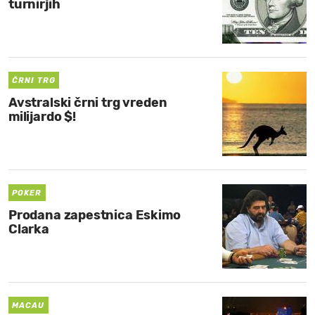
turnirjih
ČRNI TRG
Avstralski črni trg vreden
milijardo $!
POKER
Prodana zapestnica Eskimo
Clarka
MACAU