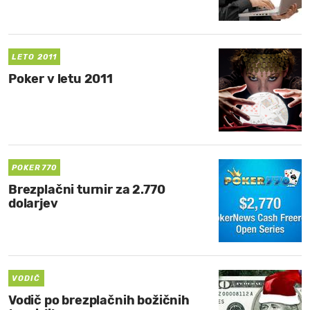
MOJ SANJ
LETO 2011
Poker v letu 2011
POKER770
Brezplačni turnir za 2.770
dolarjev
VODIČ
Vodič po brezplačnih božičnih