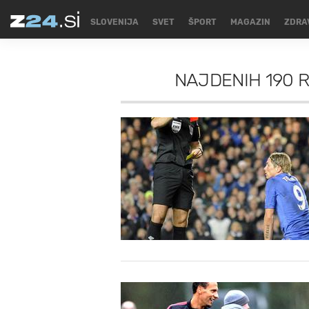
SLOVENIJA
SVET
ŠPORT
MAGAZIN
ZDRA
NAJDENIH
190 