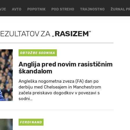
VJE
AVTO
POPOTNIK
POD STREHO
TRAJNOSTNO
ŽURNAL P
REZULTATOV
ZA
„
RASIZEM
”
OBTOŽBE SODNIKA
Anglija pred novim rasističnim
škandalom
Angleška nogometna zveza (FA) dan po
derbiju med Chelseajem in Manchestrom
začela preiskavo dogodkov v povezavi s
sodni…
FERDINAND