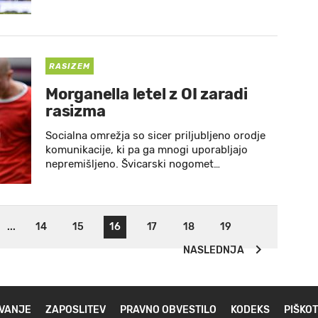
RASIZEM
Morganella letel z OI zaradi
rasizma
Socialna omrežja so sicer priljubljeno orodje
komunikacije, ki pa ga mnogi uporabljajo
nepremišljeno. Švicarski nogomet…
...
14
15
16
17
18
19
NASLEDNJA
VANJE
ZAPOSLITEV
PRAVNO OBVESTILO
KODEKS
PIŠKOT