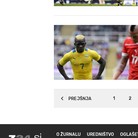
1
2
PREJŠNJA
O ŽURNALU
UREDNIŠTVO
OGLAŠE