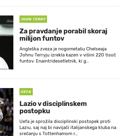
JOHN TERRY
Za pravdanje porabil skoraj
milijon funtov
Angleška zveza je nogometašu Chelseaja
Johnu Terryju izrekla kazen v višini 220 tisoč
funtov. Enaintridesetletnik, ki g…
UEFA
Lazio v disciplinskem
postopku
Uefa je sprožila disciplinski postopek proti
Laziu, saj naj bi navijači italijanskega kluba na
srečanju s Tottenhamom r…