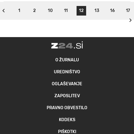
1
2
10
11
12
13
16
17
O ŽURNALU
UREDNIŠTVO
OGLAŠEVANJE
ZAPOSLITEV
PRAVNO OBVESTILO
KODEKS
PIŠKOTKI