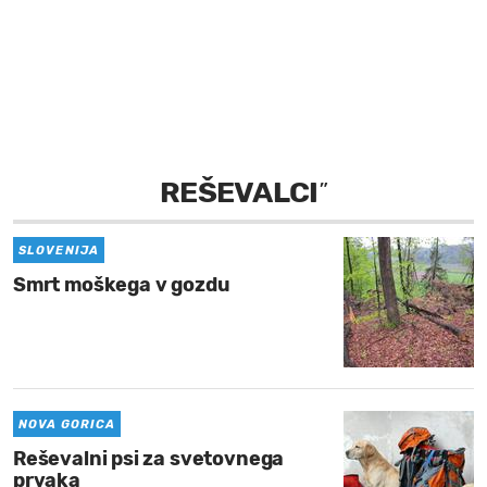
MOJ SANJ
REŠEVALCI
”
SLOVENIJA
Smrt moškega v gozdu
NOVA GORICA
Reševalni psi za svetovnega
prvaka