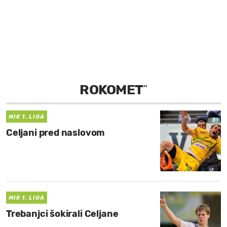
MOJ SANJ
ROKOMET
”
MIK 1. LIGA
Celjani pred naslovom
MIK 1. LIGA
Trebanjci šokirali Celjane