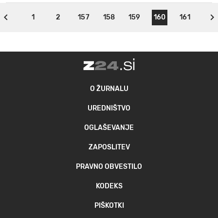
1
2
157
158
159
160
161
O ŽURNALU
UREDNIŠTVO
OGLAŠEVANJE
ZAPOSLITEV
PRAVNO OBVESTILO
KODEKS
PIŠKOTKI