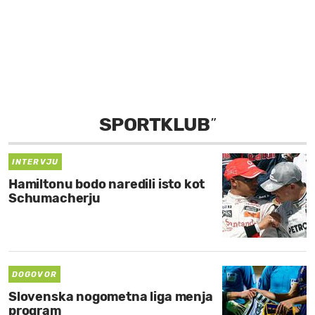
MOJ SANJ
SPORTKLUB
”
INTERVJU
Hamiltonu bodo naredili isto kot
Schumacherju
DOGOVOR
Slovenska nogometna liga menja
program