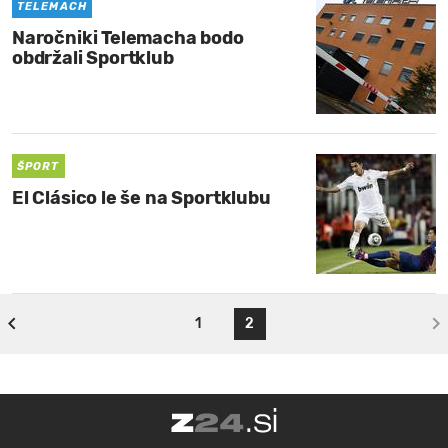
TELEMACH
Naročniki Telemacha bodo
obdržali Sportklub
ŠPORT
El Clásico le še na Sportklubu
1
2