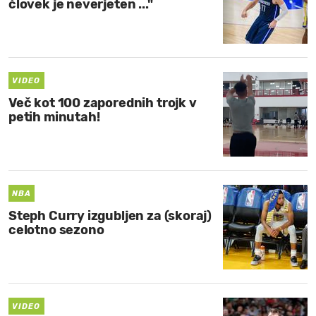
človek je neverjeten ..."
VIDEO
Več kot 100 zaporednih trojk v
petih minutah!
NBA
Steph Curry izgubljen za (skoraj)
celotno sezono
VIDEO