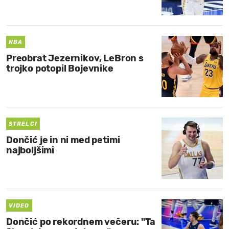
MOJ SANJ
NBA
Preobrat Jezernikov, LeBron s
trojko potopil Bojevnike
STRELCI
Dončić je in ni med petimi
najboljšimi
VIDEO
Dončić po rekordnem večeru: "Ta