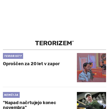
MOJ SANJ
TERORIZEM
”
TERORIST?
Oproščen za 20 let v zapor
NEMČIJA
"Napad načrtujejo konec
novembra"