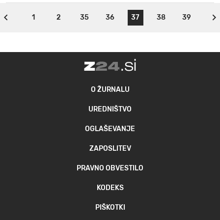
1
2
35
36
37
38
39
O ŽURNALU
UREDNIŠTVO
OGLAŠEVANJE
ZAPOSLITEV
PRAVNO OBVESTILO
KODEKS
PIŠKOTKI