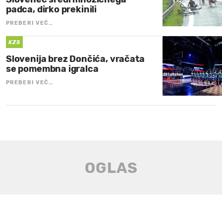
padca, dirko prekinili
PREBERI VEČ…
KZS
Slovenija brez Dončića, vračata
se pomembna igralca
PREBERI VEČ…