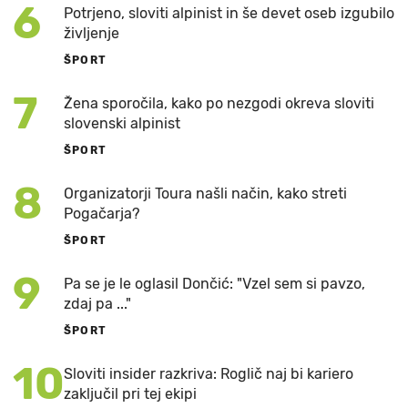
6
Potrjeno, sloviti alpinist in še devet oseb izgubilo
življenje
ŠPORT
7
Žena sporočila, kako po nezgodi okreva sloviti
slovenski alpinist
ŠPORT
8
Organizatorji Toura našli način, kako streti
Pogačarja?
ŠPORT
9
Pa se je le oglasil Dončić: "Vzel sem si pavzo,
zdaj pa ..."
ŠPORT
10
Sloviti insider razkriva: Roglič naj bi kariero
zaključil pri tej ekipi