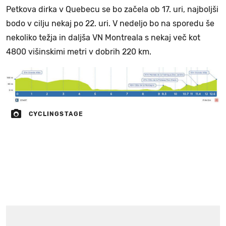
Petkova dirka v Quebecu se bo začela ob 17. uri, najboljši
bodo v cilju nekaj po 22. uri. V nedeljo bo na sporedu še
nekoliko težja in daljša VN Montreala s nekaj več kot
4800 višinskimi metri v dobrih 220 km.
CYCLINGSTAGE