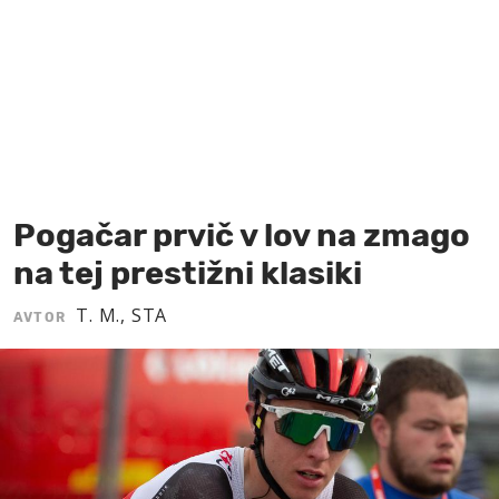
MOJ SANJ
Pogačar prvič v lov na zmago
na tej prestižni klasiki
T. M., STA
AVTOR