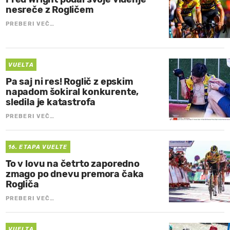
nesreče z Rogličem
PREBERI VEČ…
VUELTA
Pa saj ni res! Roglič z epskim
napadom šokiral konkurente,
sledila je katastrofa
PREBERI VEČ…
16. ETAPA VUELTE
To v lovu na četrto zaporedno
zmago po dnevu premora čaka
Rogliča
PREBERI VEČ…
VUELTA