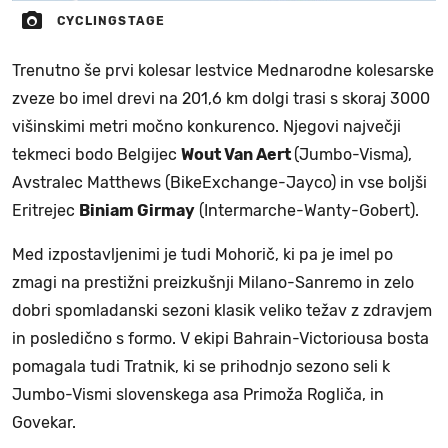
CYCLINGSTAGE
Trenutno še prvi kolesar lestvice Mednarodne kolesarske
zveze bo imel drevi na 201,6 km dolgi trasi s skoraj 3000
višinskimi metri močno konkurenco. Njegovi največji
tekmeci bodo Belgijec
Wout Van Aert
(Jumbo-Visma),
Avstralec Matthews (BikeExchange-Jayco) in vse boljši
Eritrejec
Biniam Girmay
(Intermarche-Wanty-Gobert).
Med izpostavljenimi je tudi Mohorič, ki pa je imel po
zmagi na prestižni preizkušnji Milano-Sanremo in zelo
dobri spomladanski sezoni klasik veliko težav z zdravjem
in posledično s formo. V ekipi Bahrain-Victoriousa bosta
pomagala tudi Tratnik, ki se prihodnjo sezono seli k
Jumbo-Vismi slovenskega asa Primoža Rogliča, in
Govekar.