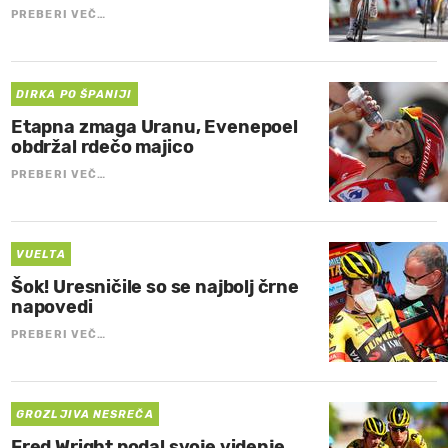
PREBERI VEČ…
DIRKA PO ŠPANIJI
Etapna zmaga Uranu, Evenepoel
obdržal rdečo majico
PREBERI VEČ…
VUELTA
Šok! Uresničile so se najbolj črne
napovedi
PREBERI VEČ…
GROZLJIVA NESREČA
Fred Wright podal svoje videnje