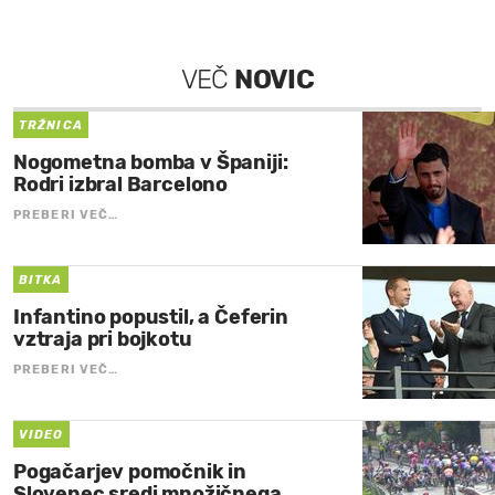
VEČ
NOVIC
TRŽNICA
Nogometna bomba v Španiji:
Rodri izbral Barcelono
PREBERI VEČ…
BITKA
Infantino popustil, a Čeferin
vztraja pri bojkotu
PREBERI VEČ…
VIDEO
Pogačarjev pomočnik in
Slovenec sredi množičnega