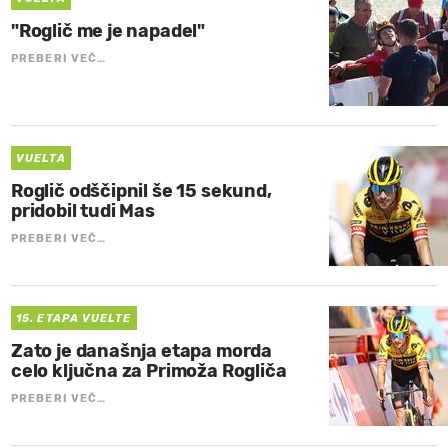
"Roglič me je napadel"
PREBERI VEČ…
VUELTA
Roglič odščipnil še 15 sekund,
pridobil tudi Mas
PREBERI VEČ…
15. ETAPA VUELTE
Zato je današnja etapa morda
celo ključna za Primoža Rogliča
PREBERI VEČ…