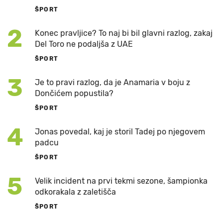
ŠPORT
2
Konec pravljice? To naj bi bil glavni razlog, zakaj
Del Toro ne podaljša z UAE
ŠPORT
3
Je to pravi razlog, da je Anamaria v boju z
Dončićem popustila?
ŠPORT
4
Jonas povedal, kaj je storil Tadej po njegovem
padcu
ŠPORT
5
Velik incident na prvi tekmi sezone, šampionka
odkorakala z zaletišča
ŠPORT