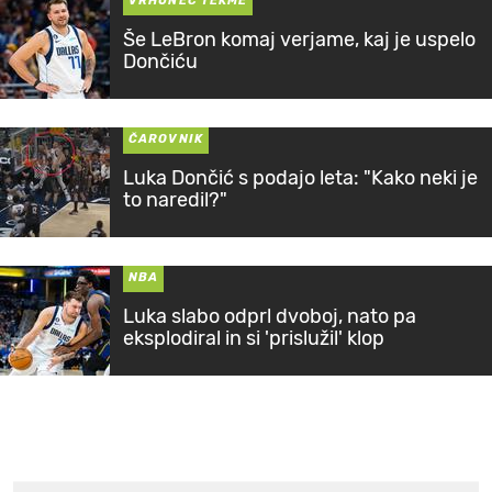
VRHUNEC TEKME
Še LeBron komaj verjame, kaj je uspelo
Dončiću
ČAROVNIK
Luka Dončić s podajo leta: "Kako neki je
to naredil?"
NBA
Luka slabo odprl dvoboj, nato pa
eksplodiral in si 'prislužil' klop