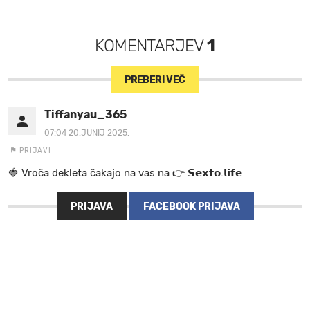
KOMENTARJEV
1
PREBERI VEČ
Tiffanyau_365
07:04 20.JUNIJ 2025.
PRIJAVI
🍓 V r o č a d e k l e t a ča k a jo na va s n a 👉 𝗦𝗲𝘅𝘁𝗼.𝗹𝗶𝗳𝗲
PRIJAVA
FACEBOOK PRIJAVA