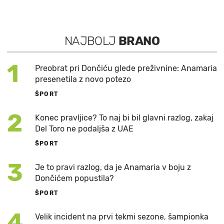
NAJBOLJ
BRANO
1
Preobrat pri Dončiću glede preživnine: Anamaria
presenetila z novo potezo
ŠPORT
2
Konec pravljice? To naj bi bil glavni razlog, zakaj
Del Toro ne podaljša z UAE
ŠPORT
3
Je to pravi razlog, da je Anamaria v boju z
Dončićem popustila?
ŠPORT
4
Velik incident na prvi tekmi sezone, šampionka