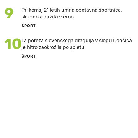
9
Pri komaj 21 letih umrla obetavna športnica,
skupnost zavita v črno
ŠPORT
10
Ta poteza slovenskega dragulja v slogu Dončića
je hitro zaokrožila po spletu
ŠPORT