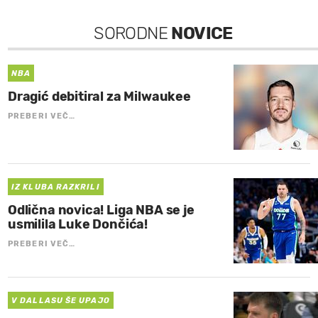
SORODNE
NOVICE
NBA
Dragić debitiral za Milwaukee
PREBERI VEČ…
IZ KLUBA RAZKRILI
Odlična novica! Liga NBA se je
usmilila Luke Dončića!
PREBERI VEČ…
V DALLASU ŠE UPAJO