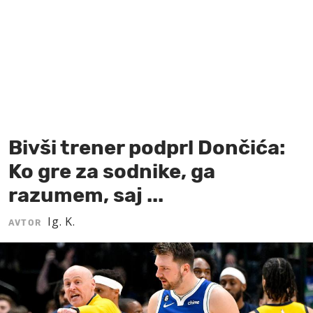
MOJ SANJ
Bivši trener podprl Dončića:
Ko gre za sodnike, ga
razumem, saj ...
Ig. K.
AVTOR