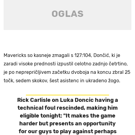
Mavericks so kasneje zmagali s 127:104, Dončić, ki je
zaradi visoke prednosti izpustil celotno zadnjo četrtino,
je po neprepričljivem začetku dvoboja na koncu zbral 25
točk, sedem skokov, šest asistenc in ukradeno žogo.
Rick Carlisle on Luka Doncic having a
technical foul rescinded, making him
eligible tonight: "It makes the game
harder but presents an opportunity
for our guys to play against perhaps