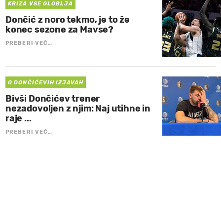
KRIZA VSE GLOBLJA
Dončić z noro tekmo, je to že
konec sezone za Mavse?
PREBERI VEČ…
O DONČIĆEVIH IZJAVAH
Bivši Dončićev trener
nezadovoljen z njim: Naj utihne in
raje ...
PREBERI VEČ…