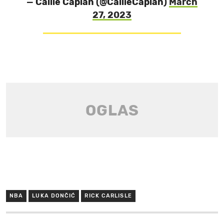
— Callie Caplan (@CallieCaplan)
March
27, 2023
NBA
LUKA DONČIĆ
RICK CARLISLE