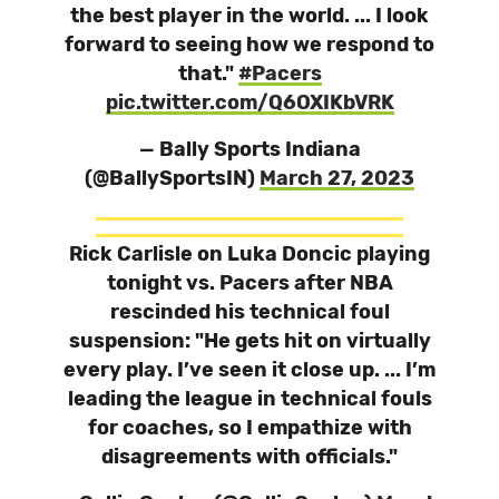
the best player in the world. ... I look
forward to seeing how we respond to
that."
#Pacers
pic.twitter.com/Q6OXIKbVRK
— Bally Sports Indiana
(@BallySportsIN)
March 27, 2023
Rick Carlisle on Luka Doncic playing
tonight vs. Pacers after NBA
rescinded his technical foul
suspension: "He gets hit on virtually
every play. I’ve seen it close up. ... I’m
leading the league in technical fouls
for coaches, so I empathize with
disagreements with officials."