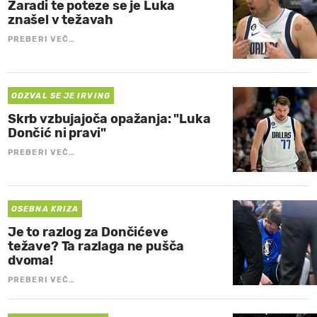
Zaradi te poteze se je Luka
znašel v težavah
PREBERI VEČ…
ODZVAL SE JE IRVING
Skrb vzbujajoča opažanja: "Luka
Dončić ni pravi"
PREBERI VEČ…
OSEBNA KRIZA
Je to razlog za Dončićeve
težave? Ta razlaga ne pušča
dvoma!
PREBERI VEČ…