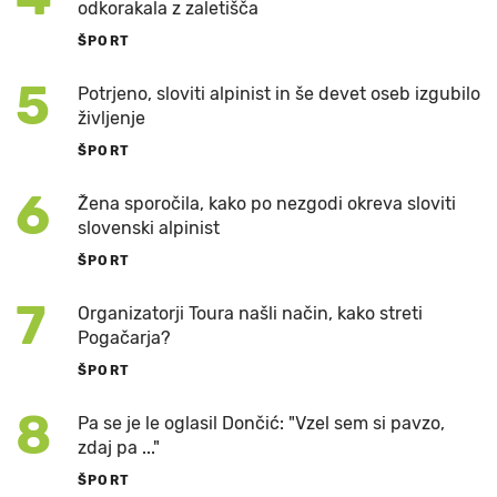
odkorakala z zaletišča
ŠPORT
5
Potrjeno, sloviti alpinist in še devet oseb izgubilo
življenje
ŠPORT
6
Žena sporočila, kako po nezgodi okreva sloviti
slovenski alpinist
ŠPORT
7
Organizatorji Toura našli način, kako streti
Pogačarja?
ŠPORT
8
Pa se je le oglasil Dončić: "Vzel sem si pavzo,
zdaj pa ..."
ŠPORT