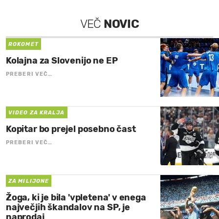
VEČ
NOVIC
ROKOMET
Kolajna za Slovenijo ne EP
PREBERI VEČ…
VIDEO ZA KRALJA
Kopitar bo prejel posebno čast
PREBERI VEČ…
ZA MILIJONE
Žoga, ki je bila 'vpletena' v enega
največjih škandalov na SP, je
naprodaj