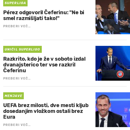
SUPERLIGA
Pérez odgovoril Čeferinu: "Ne bi
smel razmišljati tako!"
PREBERI VEČ…
UNIČIL SUPERLIGO
Razkrito, kdo je že v soboto izdal
dvanajsterico ter vse razkril
Čeferinu
PREBERI VEČ…
MENJAVE
UEFA brez milosti, dve mesti kljub
dosedanjim vložkom ostali brez
Eura
PREBERI VEČ…