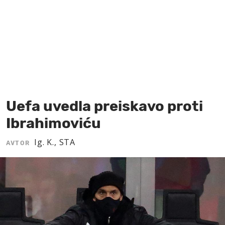
MOJ SANJ
Uefa uvedla preiskavo proti
Ibrahimoviću
Ig. K., STA
AVTOR