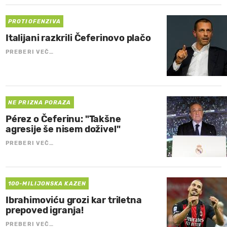
PROTIOFENZIVA
Italijani razkrili Čeferinovo plačo
PREBERI VEČ…
NE PRIZNA PORAZA
Pérez o Čeferinu: "Takšne
agresije še nisem doživel"
PREBERI VEČ…
100-MILIJONSKA KAZEN
Ibrahimoviću grozi kar triletna
prepoved igranja!
PREBERI VEČ…