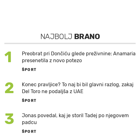
NAJBOLJ
BRANO
1
Preobrat pri Dončiću glede preživnine: Anamaria
presenetila z novo potezo
ŠPORT
2
Konec pravljice? To naj bi bil glavni razlog, zakaj
Del Toro ne podaljša z UAE
ŠPORT
3
Jonas povedal, kaj je storil Tadej po njegovem
padcu
ŠPORT