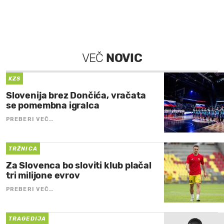
VEČ
NOVIC
KZS
Slovenija brez Dončića, vračata
se pomembna igralca
PREBERI VEČ…
TRŽNICA
Za Slovenca bo sloviti klub plačal
tri milijone evrov
PREBERI VEČ…
TRAGEDIJA