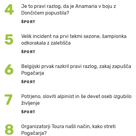
4
Je to pravi razlog, da je Anamaria v boju z
Dončićem popustila?
ŠPORT
5
Velik incident na prvi tekmi sezone, šampionka
odkorakala z zaletišča
ŠPORT
6
Belgijski prvak razkril pravi razlog, zakaj zapušča
Pogačarja
ŠPORT
7
Potrjeno, sloviti alpinist in še devet oseb izgubilo
življenje
ŠPORT
8
Organizatorji Toura našli način, kako streti
Pogačarja?