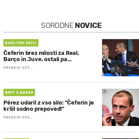
SORODNE
NOVICE
RAZLIČNI VATLI
Čeferin brez milosti za Real,
Barço in Juve, ostali pa...
PREBERI VEČ…
SPET V NAPAD
Pérez udaril z vso silo: "Čeferin je
kršil sodno prepoved!"
PREBERI VEČ…