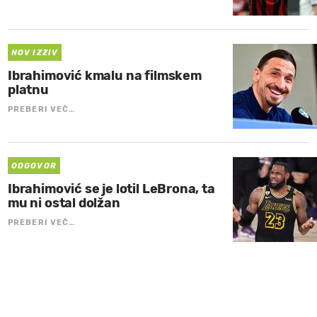
NOV IZZIV
Ibrahimović kmalu na filmskem
platnu
PREBERI VEČ…
ODGOVOR
Ibrahimović se je lotil LeBrona, ta
mu ni ostal dolžan
PREBERI VEČ…