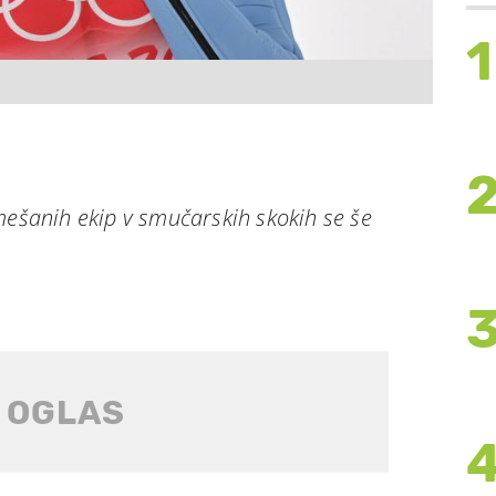
1
mešanih ekip v smučarskih skokih se še