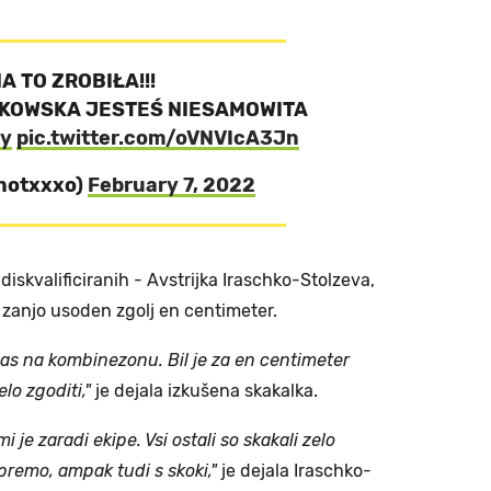
A TO ZROBIŁA!!!
KOWSKA JESTEŚ NIESAMOWITA
ly
pic.twitter.com/oVNVIcA3Jn
notxxxo)
February 7, 2022
diskvalificiranih - Avstrijka Iraschko-Stolzeva,
l zanjo usoden zgolj en centimeter.
pas na kombinezonu. Bil je za en centimeter
lo zgoditi,"
je dejala izkušena skakalka.
mi je zaradi ekipe. Vsi ostali so skakali zelo
premo, ampak tudi s skoki,"
je dejala Iraschko-