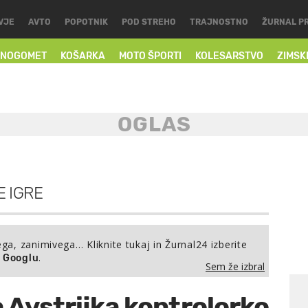
VJE
AVTO
POPOTNIK
POD STREHO
TRAJNOSTNO
ŽURNAL P
NOGOMET
KOŠARKA
MOTO ŠPORTI
KOLESARSTVO
ZIMSK
E IGRE
ega, zanimivega… Kliknite tukaj in Žurnal24 izberite
.
a Googlu
Sem že izbral
a Avstrijka kontrolorko