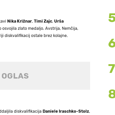
tavi
Nika Križnar
,
Timi Zajc
,
Urša
osvojila zlato medaljo. Avstrija, Nemčija,
i diskvalifikacij ostale brez kolajne.
ddaljila diskvalifikacija
Daniele Iraschko-Stolz
,