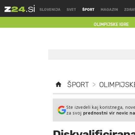
SLOVENIJA
SVET
ŠPORT
MAGAZIN
ZDRA
OLIMPIJSKE IGRE
ŠPORT
>
OLIMPIJSK
Ste izvedeli kaj koristnega, nov
za svoj
prednostni vir novic n
Diskvalificiran