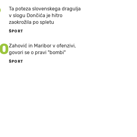
9
Ta poteza slovenskega dragulja
v slogu Dončića je hitro
zaokrožila po spletu
ŠPORT
10
Zahović in Maribor v ofenzivi,
govori se o pravi "bombi"
ŠPORT