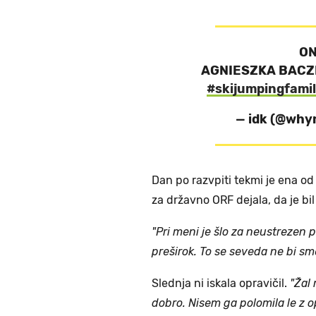
ON
AGNIESZKA BACZ
#skijumpingfami
— idk (@why
Dan po razvpiti tekmi je ena od 
za državno ORF dejala, da je bi
"Pri meni je šlo za neustrezen 
preširok. To se seveda ne bi sme
Slednja ni iskala opravičil.
"Žal 
dobro. Nisem ga polomila le z o