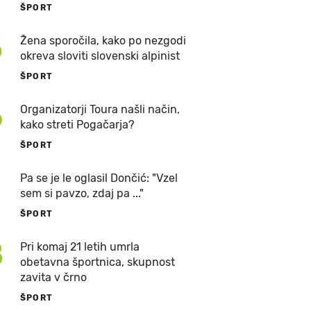
ŠPORT
5
Žena sporočila, kako po nezgodi
okreva sloviti slovenski alpinist
ŠPORT
6
Organizatorji Toura našli način,
kako streti Pogačarja?
ŠPORT
7
Pa se je le oglasil Dončić: "Vzel
sem si pavzo, zdaj pa ..."
ŠPORT
8
Pri komaj 21 letih umrla
obetavna športnica, skupnost
zavita v črno
ŠPORT