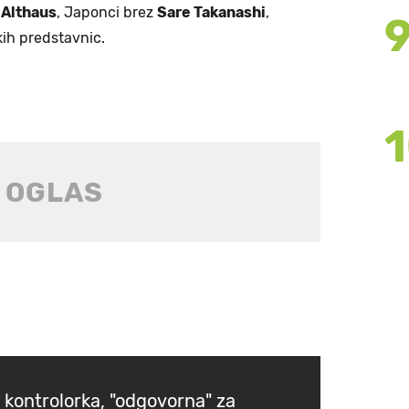
 Althaus
, Japonci brez
Sare Takanashi
,
ih predstavnic.
 kontrolorka, "odgovorna" za