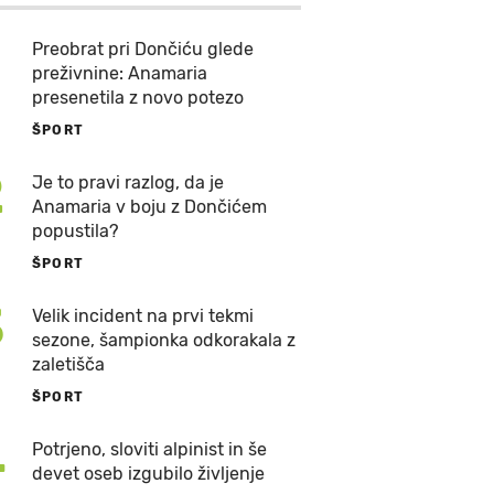
Preobrat pri Dončiću glede
preživnine: Anamaria
presenetila z novo potezo
ŠPORT
2
Je to pravi razlog, da je
Anamaria v boju z Dončićem
popustila?
ŠPORT
3
Velik incident na prvi tekmi
sezone, šampionka odkorakala z
zaletišča
ŠPORT
4
Potrjeno, sloviti alpinist in še
devet oseb izgubilo življenje