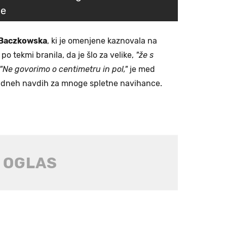
je
 Baczkowska
, ki je omenjene kaznovala na
 po tekmi branila, da je šlo za velike,
"že s
"Ne govorimo o centimetru in pol,"
je med
eh dneh navdih za mnoge spletne navihance.