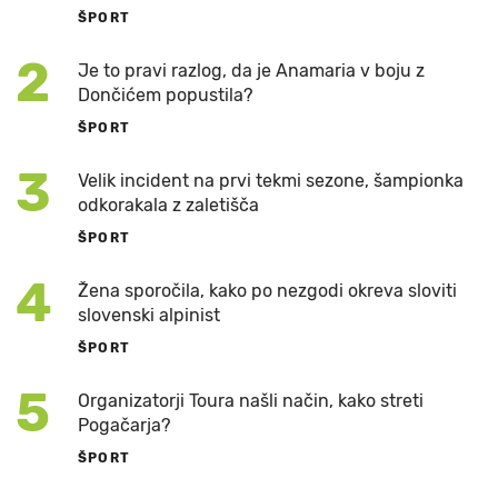
ŠPORT
2
Je to pravi razlog, da je Anamaria v boju z
Dončićem popustila?
ŠPORT
3
Velik incident na prvi tekmi sezone, šampionka
odkorakala z zaletišča
ŠPORT
4
Žena sporočila, kako po nezgodi okreva sloviti
slovenski alpinist
ŠPORT
5
Organizatorji Toura našli način, kako streti
Pogačarja?
ŠPORT