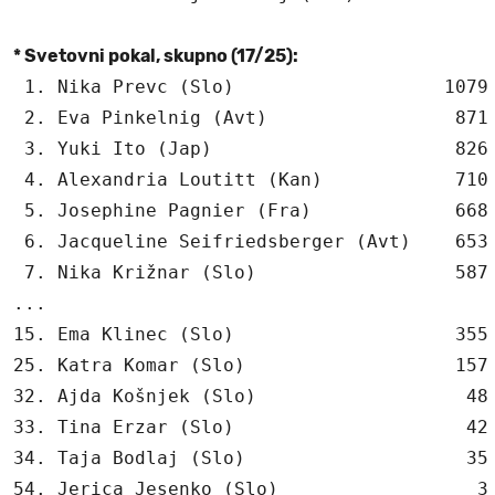
* Svetovni pokal, skupno (17/25):
 1. Nika Prevc (Slo)                   1079 
 2. Eva Pinkelnig (Avt)                 871

 3. Yuki Ito (Jap)                      826

 4. Alexandria Loutitt (Kan)            710

 5. Josephine Pagnier (Fra)             668

 6. Jacqueline Seifriedsberger (Avt)    653

 7. Nika Križnar (Slo)                  587

...

15. Ema Klinec (Slo)                    355

25. Katra Komar (Slo)                   157

32. Ajda Košnjek (Slo)                   48

33. Tina Erzar (Slo)                     42

34. Taja Bodlaj (Slo)                    35

54. Jerica Jesenko (Slo)                  3
