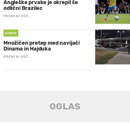
Angleške prvake je okrepil še
odlični Brazilec
PREBERI VEČ…
VIDEO
Množičen pretep med navijači
Dinama in Hajduka
PREBERI VEČ…