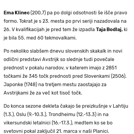
Ema Klinec
(200,7) pa po dolgi odsotnosti še išče pravo
formo. Tokrat je s 23. mesta po prvi seriji nazadovala na
26. V kvalifikacijah je pred tem že izpadla
Taja Bodlaj,
ki
je bila 55. med 60 tekmovalkami.
Po nekoliko slabšem dnevu slovenskih skakalk in novi
odlični predstavi Avstrijk so slednje tudi povečale
prednost v pokalu narodov, v katerem imajo z 2851
točkami že 345 točk prednosti pred Slovenkami (2506).
Japonke (1748) na tretjem mestu zaostajajo za
Avstrijkami že za več kot tisoč točk.
Do konca sezone dekleta čakajo še preizkušnje v Lahtiju
(1.3.), Oslu (9.-10.3.), Trondheimu (12.-13.3) in na
vikersundski letalnici (16.-17.3.), medtem ko se bo
svetovni pokal zaključil 21. marca v naši Planici.