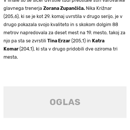
V finale so se sicer uvrstile tudi preostale štiri varovanke
glavnega trenerja
Zorana Zupančiča.
Nika Križnar
(205,6), ki se je kot 29. komaj uvrstila v drugo serijo, je v
drugo pokazala svojo kvaliteto in s skokom dolgim 88
metrov napredovala za deset mest na 19. mesto, takoj za
njo pa sta se zvrstili
Tina Erzar
(205,1) in
Katra
Komar
(204,1), ki sta v drugo pridobili dve oziroma tri
mesta.