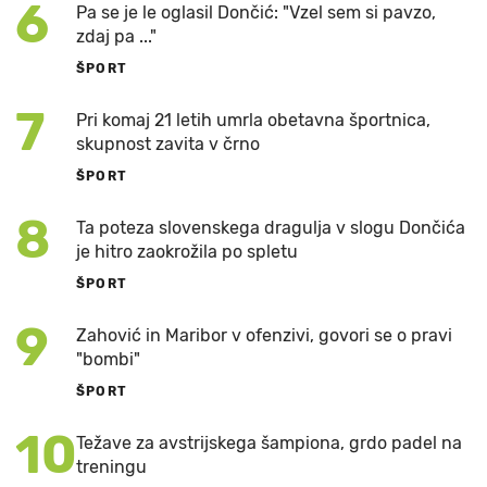
6
Pa se je le oglasil Dončić: "Vzel sem si pavzo,
zdaj pa ..."
ŠPORT
7
Pri komaj 21 letih umrla obetavna športnica,
skupnost zavita v črno
ŠPORT
8
Ta poteza slovenskega dragulja v slogu Dončića
je hitro zaokrožila po spletu
ŠPORT
9
Zahović in Maribor v ofenzivi, govori se o pravi
"bombi"
ŠPORT
10
Težave za avstrijskega šampiona, grdo padel na
treningu