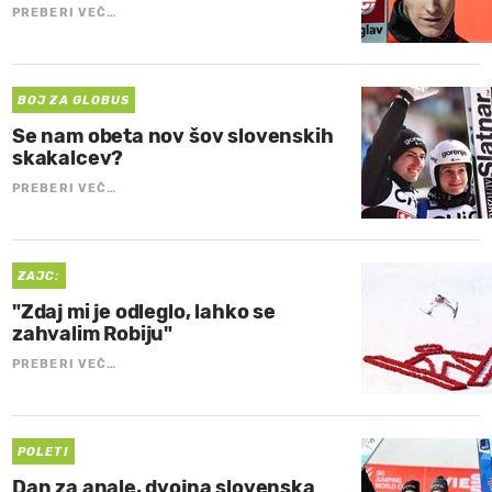
PREBERI VEČ…
BOJ ZA GLOBUS
Se nam obeta nov šov slovenskih
skakalcev?
PREBERI VEČ…
ZAJC:
"Zdaj mi je odleglo, lahko se
zahvalim Robiju"
PREBERI VEČ…
POLETI
Dan za anale, dvojna slovenska