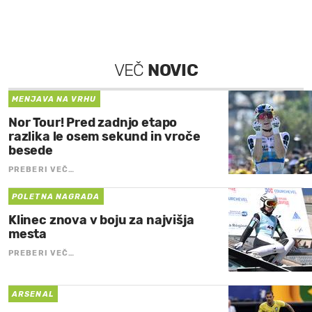
VEČ
NOVIC
MENJAVA NA VRHU
Nor Tour! Pred zadnjo etapo
razlika le osem sekund in vroče
besede
PREBERI VEČ…
POLETNA NAGRADA
Klinec znova v boju za najvišja
mesta
PREBERI VEČ…
ARSENAL