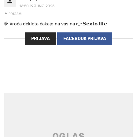
16:50 19.JUNIJ 2025.
PRIJAVI
🍓 V r o č a d e k l e t a ča k a jo na va s n a 👉 𝗦𝗲𝘅𝘁𝗼.𝗹𝗶𝗳𝗲
PRIJAVA
FACEBOOK PRIJAVA