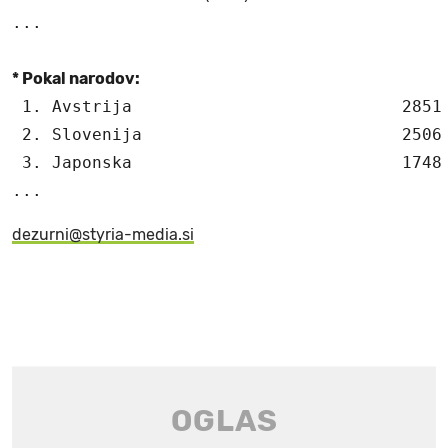
...

* Pokal narodov:
 1. Avstrija                           2851 
 2. Slovenija                          2506

 3. Japonska                           1748

...
dezurni@styria-media.si