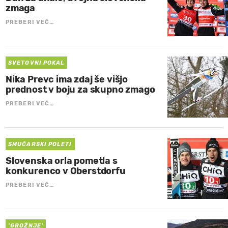
zmaga
PREBERI VEČ…
SVETOVNI POKAL
Nika Prevc ima zdaj še višjo
prednost v boju za skupno zmago
PREBERI VEČ…
SMUČARSKI POLETI
Slovenska orla pometla s
konkurenco v Oberstdorfu
PREBERI VEČ…
'GROŽNJE'