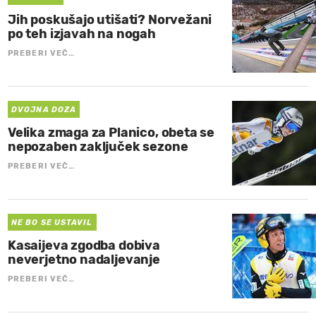
Jih poskušajo utišati? Norvežani
po teh izjavah na nogah
PREBERI VEČ…
DVOJNA DOZA
Velika zmaga za Planico, obeta se
nepozaben zaključek sezone
PREBERI VEČ…
NE BO SE USTAVIL
Kasaijeva zgodba dobiva
neverjetno nadaljevanje
PREBERI VEČ…