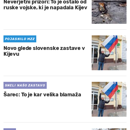
Neverjetni prizori: To je ostalo od
ruske vojske, ki je napadala Kijev
POJASNILO MZZ
Novo glede slovenske zastave v
Kijevu
SNELI NAŠO ZASTAVO
Šarec: To je kar velika blamaža