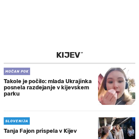
MOJ SANJ
KIJEV
”
MOČAN POK
Takole je počilo: mlada Ukrajinka
posnela razdejanje v kijevskem
parku
SLOVENIJA
Tanja Fajon prispela v Kijev