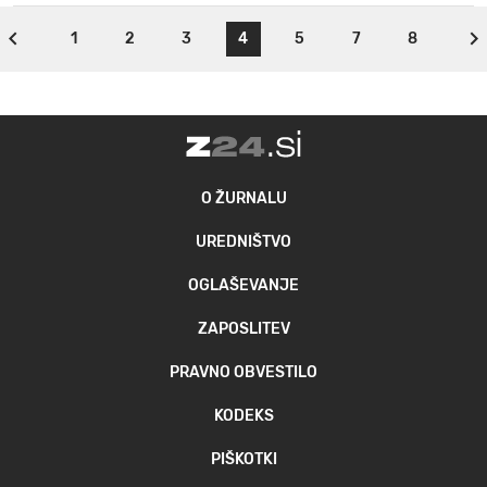
1
2
3
4
5
7
8
O ŽURNALU
UREDNIŠTVO
OGLAŠEVANJE
ZAPOSLITEV
PRAVNO OBVESTILO
KODEKS
PIŠKOTKI