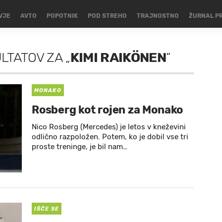
VJE
AVTO
POPOTNIK
POD STREHO
TRAJNOSTNO
ŽURNAL P
ULTATOV
ZA
„
KIMI RAIKÖNEN
”
MONAKO
Rosberg kot rojen za Monako
Nico Rosberg (Mercedes) je letos v kneževini
odlično razpoložen. Potem, ko je dobil vse tri
proste treninge, je bil nam…
IŠČE SE