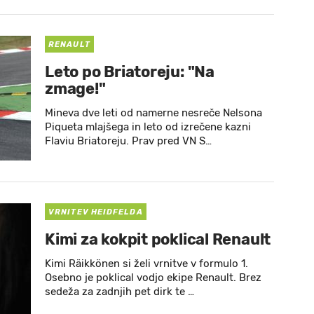
RENAULT
Leto po Briatoreju: "Na
zmage!"
Mineva dve leti od namerne nesreče Nelsona
Piqueta mlajšega in leto od izrečene kazni
Flaviu Briatoreju. Prav pred VN S…
VRNITEV HEIDFELDA
Kimi za kokpit poklical Renault
Kimi Räikkönen si želi vrnitve v formulo 1.
Osebno je poklical vodjo ekipe Renault. Brez
sedeža za zadnjih pet dirk te …