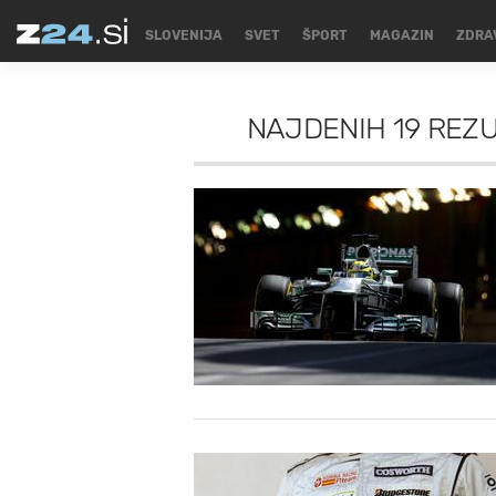
SLOVENIJA
SVET
ŠPORT
MAGAZIN
ZDRA
NAJDENIH
19 REZ