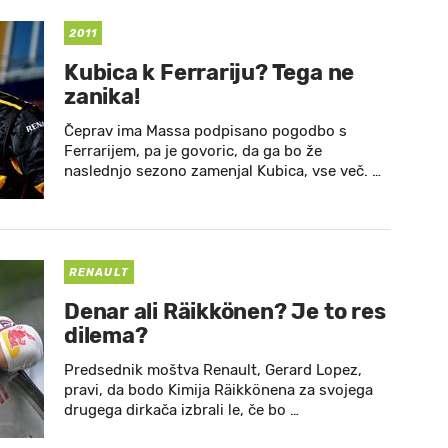
2011
Kubica k Ferrariju? Tega ne
zanika!
Čeprav ima Massa podpisano pogodbo s
Ferrarijem, pa je govoric, da ga bo že
naslednjo sezono zamenjal Kubica, vse več. …
RENAULT
Denar ali Räikkönen? Je to res
dilema?
Predsednik moštva Renault, Gerard Lopez,
pravi, da bodo Kimija Räikkönena za svojega
drugega dirkača izbrali le, če bo …