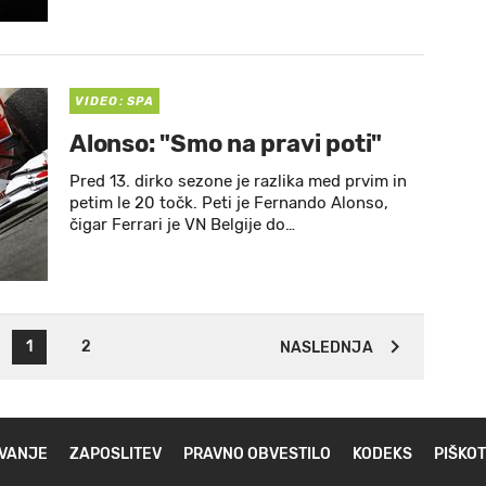
VIDEO: SPA
Alonso: "Smo na pravi poti"
Pred 13. dirko sezone je razlika med prvim in
petim le 20 točk. Peti je Fernando Alonso,
čigar Ferrari je VN Belgije do…
1
2
NASLEDNJA
VANJE
ZAPOSLITEV
PRAVNO OBVESTILO
KODEKS
PIŠKOT