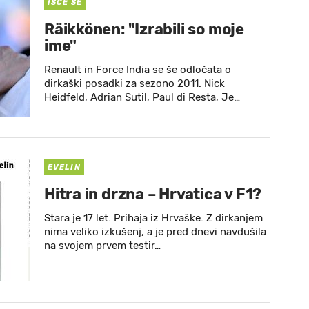
IŠČE SE
Räikkönen: "Izrabili so moje
ime"
Renault in Force India se še odločata o
dirkaški posadki za sezono 2011. Nick
Heidfeld, Adrian Sutil, Paul di Resta, Je…
EVELIN
Hitra in drzna – Hrvatica v F1?
Stara je 17 let. Prihaja iz Hrvaške. Z dirkanjem
nima veliko izkušenj, a je pred dnevi navdušila
na svojem prvem testir…