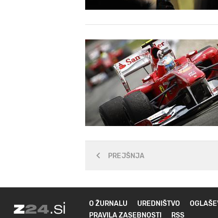
PREJŠNJA
O ŽURNALU
UREDNIŠTVO
OGLAŠE
PRAVILA ZASEBNOSTI
RSS