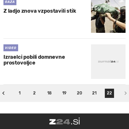
GAZA
Z ladjo znova vzpostavili stik
VIDEO
Izraelci pobili domnevne
prostovoljce
1
2
18
19
20
21
22