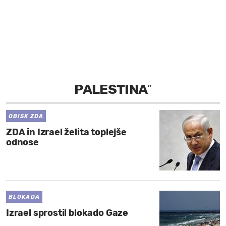
MOJ SANJ
PALESTINA
”
OBISK ZDA
ZDA in Izrael želita toplejše
odnose
BLOKADA
Izrael sprostil blokado Gaze