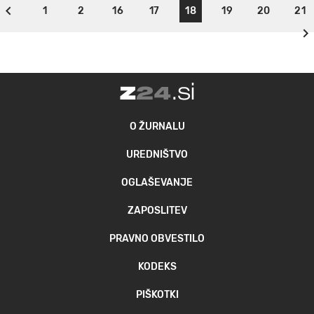
1
2
16
17
18
19
20
21
O ŽURNALU
UREDNIŠTVO
OGLAŠEVANJE
ZAPOSLITEV
PRAVNO OBVESTILO
KODEKS
PIŠKOTKI