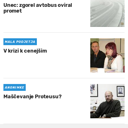
Unec: zgorel avtobus oviral
promet
MALA PODJETJA
V krizi k cenejšim
ANONIMKE
Maščevanje Proteusu?