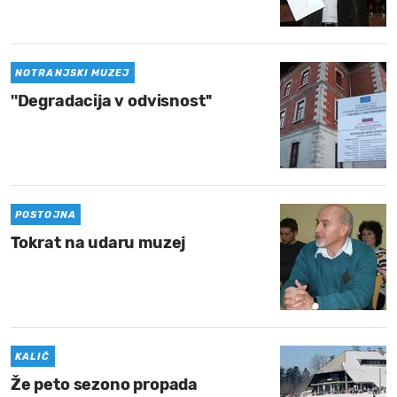
MOJ SANJ
NOTRANJSKI MUZEJ
''Degradacija v odvisnost''
POSTOJNA
Tokrat na udaru muzej
KALIČ
Že peto sezono propada