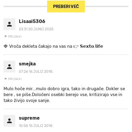
PREBERI VEČ
Lisaai5306
23:31 20.JUNIJ 2025.
PRIJAVI
🍓 V r o č a d e k l e t a ča k a jo na va s n a 👉 𝗦𝗲𝘅𝘁𝗼.𝗹𝗶𝗳𝗲
smejka
07:26 16.JULIJ 2018.
PRIJAVI
Mulo hoče mir...mulo dobro igra, tako in drugače. Dokler se
bere , se piše.Določeni osebki berejo vse, kritizirajo vse in
tako živijo svoje sanje.
supreme
10:58 15.JULIJ 2018.