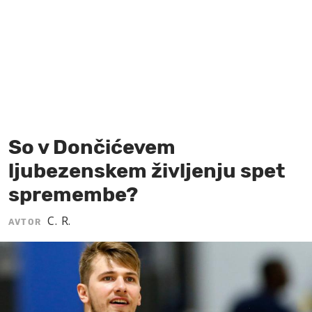
MOJ SANJ
So v Dončićevem
ljubezenskem življenju spet
spremembe?
C. R.
AVTOR