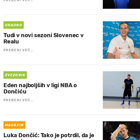
PREBERI VEČ…
URADNO
Tudi v novi sezoni Slovenec v
Realu
PREBERI VEČ…
ZVEZDNIK
Eden najboljših v ligi NBA o
Dončiću
PREBERI VEČ…
MAGAZIN
Luka Dončić: Tako je potrdil, da je