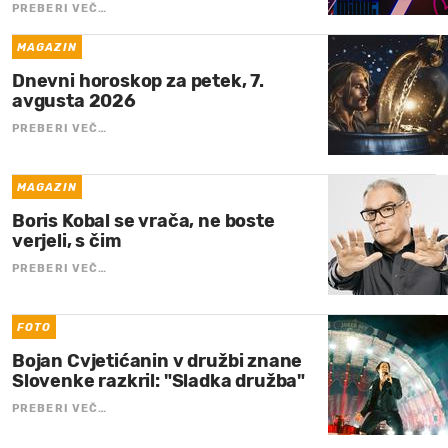
PREBERI VEČ…
MAGAZIN
Dnevni horoskop za petek, 7.
avgusta 2026
PREBERI VEČ…
MAGAZIN
Boris Kobal se vrača, ne boste
verjeli, s čim
PREBERI VEČ…
FOTO
Bojan Cvjetićanin v družbi znane
Slovenke razkril: "Sladka družba"
PREBERI VEČ…