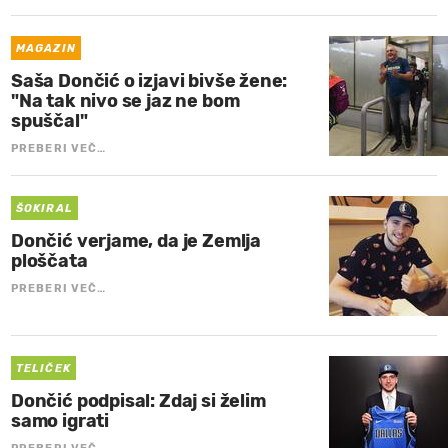
MAGAZIN
Saša Dončić o izjavi bivše žene:
"Na tak nivo se jaz ne bom
spuščal"
PREBERI VEČ…
ŠOKIRAL
Dončić verjame, da je Zemlja
ploščata
PREBERI VEČ…
TELIČEK
Dončić podpisal: Zdaj si želim
samo igrati