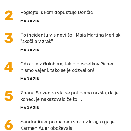
2
Poglejte, s kom dopustuje Dončić
MAGAZIN
3
Po incidentu v sinovi šoli Maja Martina Merljak
"skočila v zrak"
MAGAZIN
4
Odkar je z Golobom, takih posnetkov Gaber
nismo vajeni, tako se je odzval on!
MAGAZIN
5
Znana Slovenca sta se potihoma razšla, da je
konec, je nakazovalo že to ...
MAGAZIN
6
Sandra Auer po mamini smrti v kraj, ki ga je
Karmen Auer oboževala