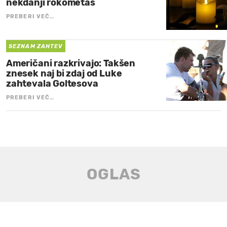
nekdanji rokometaš
PREBERI VEČ…
SEZNAM ZAHTEV
Američani razkrivajo: Takšen
znesek naj bi zdaj od Luke
zahtevala Goltesova
PREBERI VEČ…