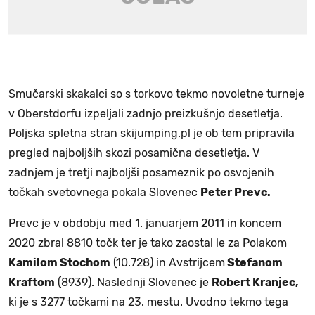
Smučarski skakalci so s torkovo tekmo novoletne turneje
v Oberstdorfu izpeljali zadnjo preizkušnjo desetletja.
Poljska spletna stran skijumping.pl je ob tem pripravila
pregled najboljših skozi posamična desetletja. V
zadnjem je tretji najboljši posameznik po osvojenih
točkah svetovnega pokala Slovenec
Peter Prevc.
Prevc je v obdobju med 1. januarjem 2011 in koncem
2020 zbral 8810 točk ter je tako zaostal le za Polakom
Kamilom Stochom
(10.728) in Avstrijcem
Stefanom
Kraftom
(8939). Naslednji Slovenec je
Robert Kranjec,
ki je s 3277 točkami na 23. mestu. Uvodno tekmo tega