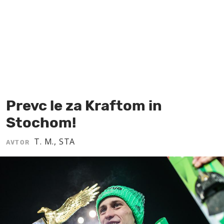
MOJ SANJ
Prevc le za Kraftom in
Stochom!
T. M., STA
AVTOR