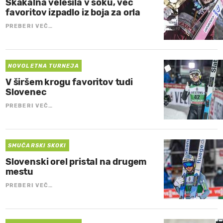
Skakalna velesila v šoku, več
favoritov izpadlo iz boja za orla
PREBERI VEČ…
NOVOLETNA TURNEJA
V širšem krogu favoritov tudi
Slovenec
PREBERI VEČ…
SMUČARSKI SKOKI
Slovenski orel pristal na drugem
mestu
PREBERI VEČ…