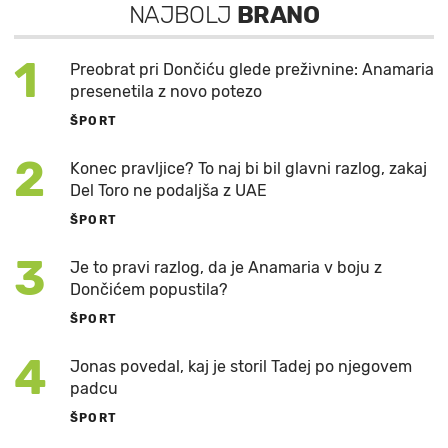
NAJBOLJ
BRANO
1
Preobrat pri Dončiću glede preživnine: Anamaria
presenetila z novo potezo
ŠPORT
2
Konec pravljice? To naj bi bil glavni razlog, zakaj
Del Toro ne podaljša z UAE
ŠPORT
3
Je to pravi razlog, da je Anamaria v boju z
Dončićem popustila?
ŠPORT
4
Jonas povedal, kaj je storil Tadej po njegovem
padcu
ŠPORT