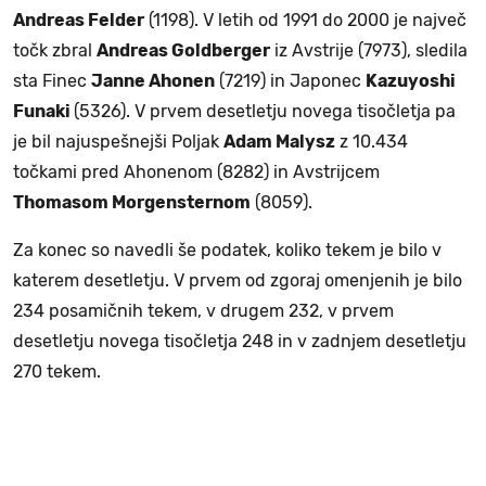
Andreas Felder
(1198). V letih od 1991 do 2000 je največ
točk zbral
Andreas Goldberger
iz Avstrije (7973), sledila
sta Finec
Janne Ahonen
(7219) in Japonec
Kazuyoshi
Funaki
(5326). V prvem desetletju novega tisočletja pa
je bil najuspešnejši Poljak
Adam Malysz
z 10.434
točkami pred Ahonenom (8282) in Avstrijcem
Thomasom Morgensternom
(8059).
Za konec so navedli še podatek, koliko tekem je bilo v
katerem desetletju. V prvem od zgoraj omenjenih je bilo
234 posamičnih tekem, v drugem 232, v prvem
desetletju novega tisočletja 248 in v zadnjem desetletju
270 tekem.