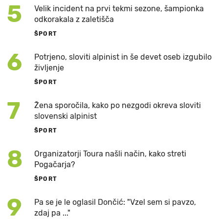
5
Velik incident na prvi tekmi sezone, šampionka
odkorakala z zaletišča
ŠPORT
6
Potrjeno, sloviti alpinist in še devet oseb izgubilo
življenje
ŠPORT
7
Žena sporočila, kako po nezgodi okreva sloviti
slovenski alpinist
ŠPORT
8
Organizatorji Toura našli način, kako streti
Pogačarja?
ŠPORT
9
Pa se je le oglasil Dončić: "Vzel sem si pavzo,
zdaj pa ..."