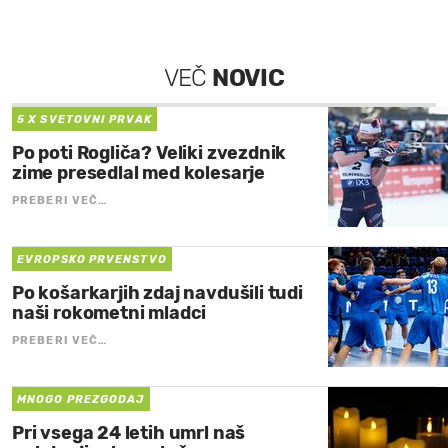
VEČ
NOVIC
5 X SVETOVNI PRVAK
Po poti Rogliča? Veliki zvezdnik
zime presedlal med kolesarje
PREBERI VEČ…
EVROPSKO PRVENSTVO
Po košarkarjih zdaj navdušili tudi
naši rokometni mladci
PREBERI VEČ…
MNOGO PREZGODAJ
Pri vsega 24 letih umrl naš