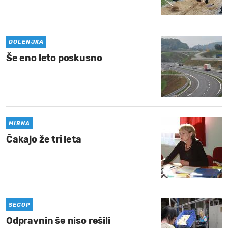
MOJ SANJ
DOLENJKA
Še eno leto poskusno
MIRNA
Čakajo že tri leta
SECOP
Odpravnin še niso rešili