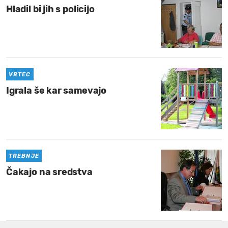
Hladil bi jih s policijo
VRTEC
Igrala še kar samevajo
TREBNJE
Čakajo na sredstva