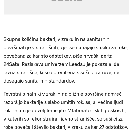
Skupna količina bakterij v zraku in na sanitarnih
površinah je v straniščih, kjer se nahajajo sušilci za roke,
povečana za kar sto odstotkov, piše hrvaški portal
24Sata. Raziskava univerze v Leedsu je pokazala, da
javna stranišča, ki so opremljena s sušilci za roke, ne
dosegajo sanitarnih standardov.
Tovrstni pihalniki v zrak in na bližnje površine namreč
razpršijo bakterije s slabo umitih rok, saj si večina ljudi
rok ne umije dovolj temeljito. V laboratorijskih poskusih,
v katerih so rekonstruirali javno stranišče, so sušilci za
roke povečali število bakterij v zraku za kar 27 odstotkov.