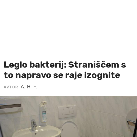
MOJ SANJ
Leglo bakterij: Straniščem s
to napravo se raje izognite
A. H. F.
AVTOR