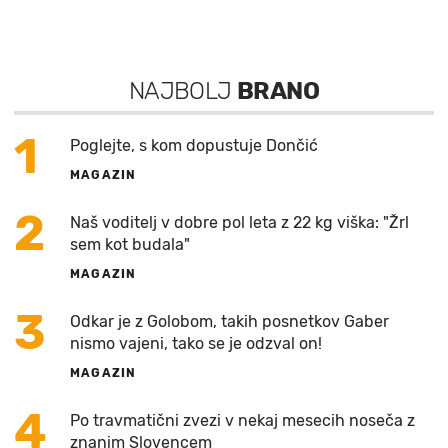
NAJBOLJ
BRANO
1
Poglejte, s kom dopustuje Dončić
MAGAZIN
2
Naš voditelj v dobre pol leta z 22 kg viška: "Žrl
sem kot budala"
MAGAZIN
3
Odkar je z Golobom, takih posnetkov Gaber
nismo vajeni, tako se je odzval on!
MAGAZIN
4
Po travmatični zvezi v nekaj mesecih noseča z
znanim Slovencem