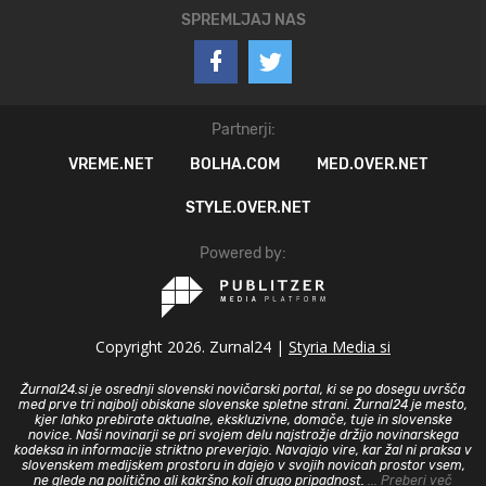
SPREMLJAJ NAS
Partnerji:
VREME.NET
BOLHA.COM
MED.OVER.NET
STYLE.OVER.NET
Powered by:
Copyright 2026. Zurnal24 |
Styria Media si
Žurnal24.si je osrednji slovenski novičarski portal, ki se po dosegu uvršča
med prve tri najbolj obiskane slovenske spletne strani. Žurnal24 je mesto,
kjer lahko prebirate aktualne, ekskluzivne, domače, tuje in slovenske
novice. Naši novinarji se pri svojem delu najstrožje držijo novinarskega
kodeksa in informacije striktno preverjajo. Navajajo vire, kar žal ni praksa v
slovenskem medijskem prostoru in dajejo v svojih novicah prostor vsem,
ne glede na politično ali kakršno koli drugo pripadnost.
... Preberi več