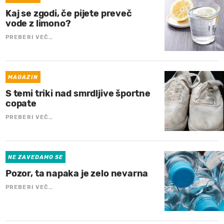
Kaj se zgodi, če pijete preveč
vode z limono?
PREBERI VEČ…
MAGAZIN
S temi triki nad smrdljive športne
copate
PREBERI VEČ…
NE ZAVEDAMO SE
Pozor, ta napaka je zelo nevarna
PREBERI VEČ…