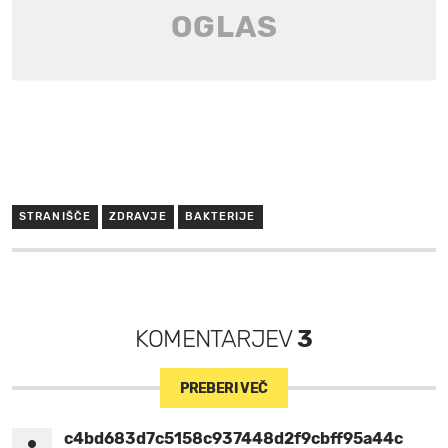
STRANIŠČE
ZDRAVJE
BAKTERIJE
KOMENTARJEV
3
PREBERI VEČ
c4bd683d7c5158c937448d2f9cbff95a44c1fd18