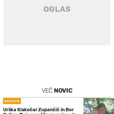
VEČ
NOVIC
MAGAZIN
Urška Klakočar Zupančič in Bor