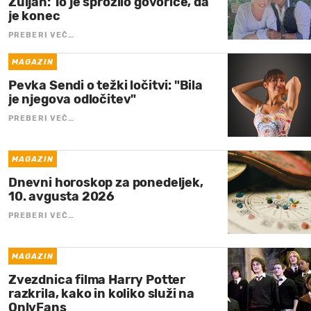
Zuljan: To je sprožilo govorice, da
je konec
PREBERI VEČ…
MAGAZIN
Pevka Sendi o težki ločitvi: "Bila
je njegova odločitev"
PREBERI VEČ…
MAGAZIN
Dnevni horoskop za ponedeljek,
10. avgusta 2026
PREBERI VEČ…
MAGAZIN
Zvezdnica filma Harry Potter
razkrila, kako in koliko služi na
OnlyFans