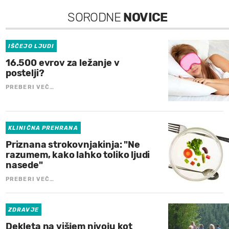
SORODNE
NOVICE
IŠČEJO LJUDI
16.500 evrov za ležanje v
postelji?
PREBERI VEČ…
KLINIČNA PREHRANA
Priznana strokovnjakinja: "Ne
razumem, kako lahko toliko ljudi
nasede"
PREBERI VEČ…
ZDRAVJE
Dekleta na višjem nivoju kot