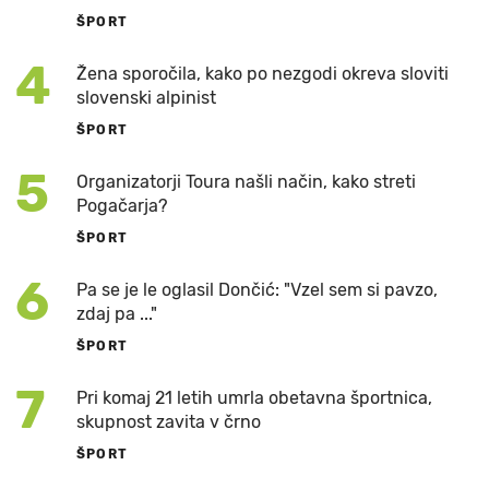
ŠPORT
4
Žena sporočila, kako po nezgodi okreva sloviti
slovenski alpinist
ŠPORT
5
Organizatorji Toura našli način, kako streti
Pogačarja?
ŠPORT
6
Pa se je le oglasil Dončić: "Vzel sem si pavzo,
zdaj pa ..."
ŠPORT
7
Pri komaj 21 letih umrla obetavna športnica,
skupnost zavita v črno
ŠPORT