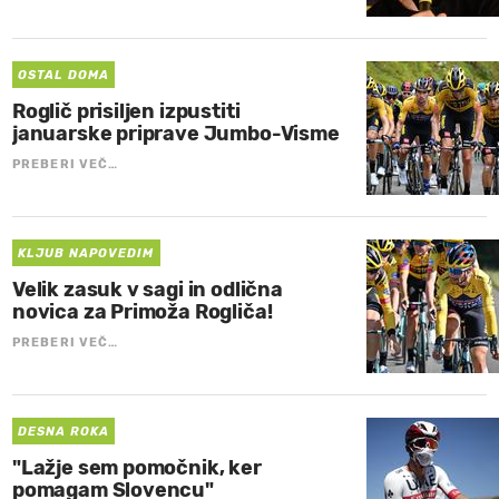
OSTAL DOMA
Roglič prisiljen izpustiti
januarske priprave Jumbo-Visme
PREBERI VEČ…
KLJUB NAPOVEDIM
Velik zasuk v sagi in odlična
novica za Primoža Rogliča!
PREBERI VEČ…
DESNA ROKA
"Lažje sem pomočnik, ker
pomagam Slovencu"