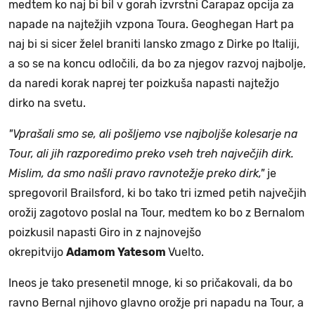
medtem ko naj bi bil v gorah izvrstni Carapaz opcija za
napade na najtežjih vzpona Toura. Geoghegan Hart pa
naj bi si sicer želel braniti lansko zmago z Dirke po Italiji,
a so se na koncu odločili, da bo za njegov razvoj najbolje,
da naredi korak naprej ter poizkuša napasti najtežjo
dirko na svetu.
"Vprašali smo se, ali pošljemo vse najboljše kolesarje na
Tour, ali jih razporedimo preko vseh treh največjih dirk.
Mislim, da smo našli pravo ravnotežje preko dirk,"
je
spregovoril Brailsford, ki bo tako tri izmed petih največjih
orožij zagotovo poslal na Tour, medtem ko bo z Bernalom
poizkusil napasti Giro in z najnovejšo
okrepitvijo
Adamom Yatesom
Vuelto.
Ineos je tako presenetil mnoge, ki so pričakovali, da bo
ravno Bernal njihovo glavno orožje pri napadu na Tour, a