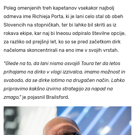
Poleg omenjenih treh kapetanov vsekakor najbolj
odmeva ime Richieja Porta, ki je lani celo stal ob obeh
Slovencih na stopničkah, ter bi lahko bil skriti as iz
rokava ekipe, kar naj bi Ineosu odpiralo številne opcije,
za razliko od prejšnji let, ko so se pred začetkom dirk
načeloma skoncentrirali na eno ime v svojih vrstah.
"Glede na to, da lani nismo osvojili Toura ter da letos
prihajamo na dirko v vlogi izzivalca, imamo možnost in
svobodo, da se dirke lotimo na drugačen način. Lahko
pripravimo kakšno izvirno strategijo za napad na
zmago,"
je pojasnil Brailsford.