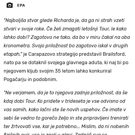
EPA
"Najboljša stvar glede Richarda je, da ga ni strah vzeti
stvari v svoje roke. Če želi zmagati letošnji Tour, le kako
lahko dobi? Zagotovo ne tako, da bo v miru čakal na oba
kronometra. Svojo priložnost bo zagotovo iskal v drugih
etapah,"
je Carapazovo strategijo predstavil Brailsford,
nato pa se dotaknil svojega glavnega aduta, ki naj bi po
njegovem kljub svojim 35 letom lahko konkuriral
Pogačarju in podobnim.
"Ne verjamem, da je to njegova zadnja priložnost, da še
kdaj dobi Tour. Ko pridete v trideseta je vse odvisno od
vas samih, kako lačni ste še novih uspehov. Če imate v
sebi še vedno to gorečo željo in ste pripravljeni trenirati
ter žrtvovati vse, kar je potrebno... Mislim, da ni nobenih
fizičnih ovir, vse je zgolj v glavi. Zadnjič sva se