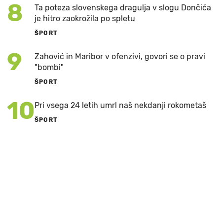
8
Ta poteza slovenskega dragulja v slogu Dončića
je hitro zaokrožila po spletu
ŠPORT
9
Zahović in Maribor v ofenzivi, govori se o pravi
"bombi"
ŠPORT
10
Pri vsega 24 letih umrl naš nekdanji rokometaš
ŠPORT