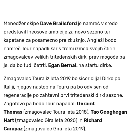
Menedžer ekipe
Dave Brailsford
je namreč v sredo
predstavil Ineosove ambicije za novo sezono ter
kapetane za posamezno preizkušnjo. Angleži bodo
namreč Tour napadli kar s tremi izmed svojih štirih
zmagovalcev velikih tritedenskih dirk, prav mogoče pa
je, da bo tudi četrti,
Egan Bernal,
na startu dirke.
Zmagovalec Toura iz leta 2019 bo sicer ciljal Dirko po
Italiji, njegov nastop na Touru pa bo odvisen od
regeneracije po zahtevni prvi tritedenski dirki sezone.
Zagotovo pa bodo Tour napadali
Geraint
Thomas
(zmagovalec Toura leta 2018),
Tao Geoghegan
Hart
(zmagovalec Gira leta 2020) in
Richard
Carapaz
(zmagovalec Gira leta 2019).