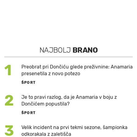
NAJBOLJ
BRANO
1
Preobrat pri Dončiću glede preživnine: Anamaria
presenetila z novo potezo
ŠPORT
2
Je to pravi razlog, da je Anamaria v boju z
Dončićem popustila?
ŠPORT
3
Velik incident na prvi tekmi sezone, šampionka
odkorakala z zaletišča