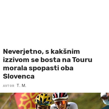
MOJ SANJ
Neverjetno, s kakšnim
izzivom se bosta na Touru
morala spopasti oba
Slovenca
T. M.
AVTOR