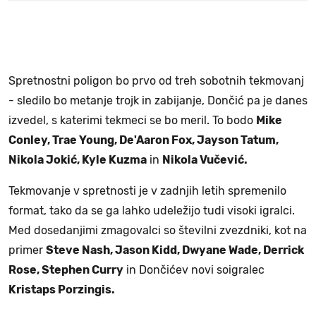
Spretnostni poligon bo prvo od treh sobotnih tekmovanj
- sledilo bo metanje trojk in zabijanje, Dončić pa je danes
izvedel, s katerimi tekmeci se bo meril. To bodo
Mike
Conley, Trae Young, De'Aaron Fox, Jayson Tatum,
Nikola Jokić, Kyle Kuzma
in
Nikola Vučević.
Tekmovanje v spretnosti je v zadnjih letih spremenilo
format, tako da se ga lahko udeležijo tudi visoki igralci.
Med dosedanjimi zmagovalci so številni zvezdniki, kot na
primer
Steve Nash, Jason Kidd, Dwyane Wade, Derrick
Rose, Stephen Curry
in Dončićev novi soigralec
Kristaps Porzingis.