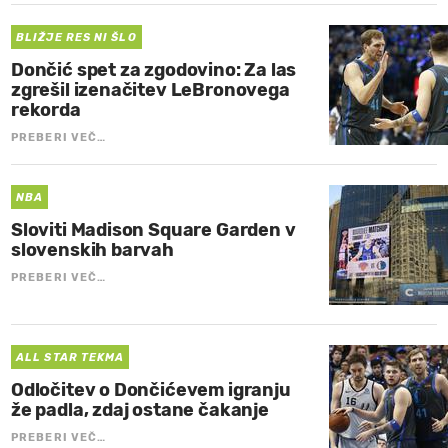
BLIŽJE RES NI ŠLO
Dončić spet za zgodovino: Za las
zgrešil izenačitev LeBronovega
rekorda
PREBERI VEČ…
NBA
Sloviti Madison Square Garden v
slovenskih barvah
PREBERI VEČ…
ALL STAR TEKMA
Odločitev o Dončićevem igranju
že padla, zdaj ostane čakanje
PREBERI VEČ…