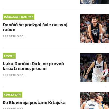
UŽALJEN? KJE PA!
Dončić še podžgal šale na svoj
račun
PREBERI VEČ…
ŠPORT
Luka Dončić: Dirk, ne preveč
kričati name, prosim
PREBERI VEČ…
KOMENTAR
Ko Slovenija postane Kitajska