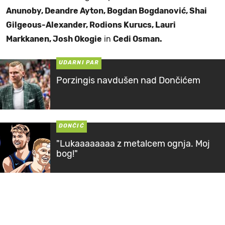
Anunoby, Deandre Ayton, Bogdan Bogdanović, Shai
Gilgeous-Alexander, Rodions Kurucs, Lauri
Markkanen, Josh Okogie
in
Cedi Osman.
UDARNI PAR
Porzingis navdušen nad Dončićem
DONČIĆ
"Lukaaaaaaaa z metalcem ognja. Moj
bog!"