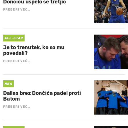
Dončiću uspelo še tretjič
PREBERI VEČ…
ALL-STAR
Je to trenutek, ko so mu
povedali?
PREBERI VEČ…
NBA
Dallas brez Dončića padel proti
Batom
PREBERI VEČ…