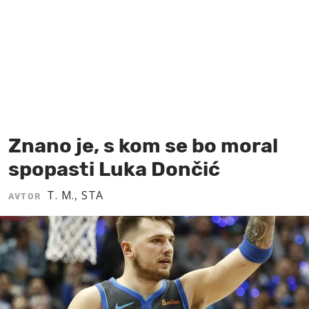
MOJ SANJ
Znano je, s kom se bo moral
spopasti Luka Dončić
T. M., STA
AVTOR