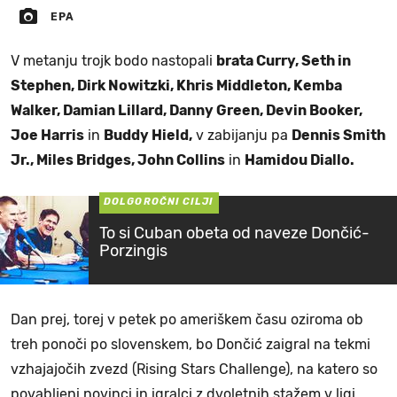
EPA
V metanju trojk bodo nastopali
brata Curry, Seth in
Stephen, Dirk Nowitzki, Khris Middleton, Kemba
Walker, Damian Lillard, Danny Green, Devin Booker,
Joe Harris
in
Buddy Hield,
v zabijanju pa
Dennis Smith
Jr., Miles Bridges, John Collins
in
Hamidou Diallo.
DOLGOROČNI CILJI
To si Cuban obeta od naveze Dončić-
Porzingis
Dan prej, torej v petek po ameriškem času oziroma ob
treh ponoči po slovenskem, bo Dončić zaigral na tekmi
vzhajajočih zvezd (Rising Stars Challenge), na katero so
povabljeni novinci in igralci z dvoletnih stažem v ligi