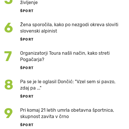
življenje
ŠPORT
6
Žena sporočila, kako po nezgodi okreva sloviti
slovenski alpinist
ŠPORT
7
Organizatorji Toura našli način, kako streti
Pogačarja?
ŠPORT
8
Pa se je le oglasil Dončić: "Vzel sem si pavzo,
zdaj pa ..."
ŠPORT
9
Pri komaj 21 letih umrla obetavna športnica,
skupnost zavita v črno
ŠPORT