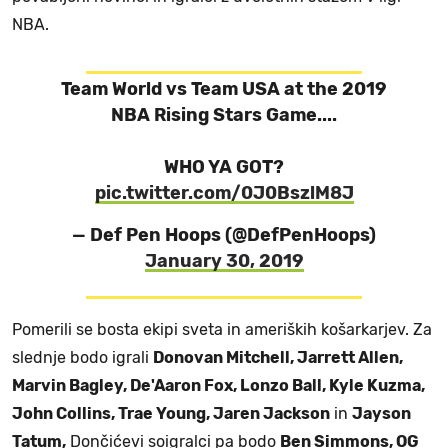
NBA.
Team World vs Team USA at the 2019
NBA Rising Stars Game....
WHO YA GOT?
pic.twitter.com/0J0BszlM8J
— Def Pen Hoops (@DefPenHoops)
January 30, 2019
Pomerili se bosta ekipi sveta in ameriških košarkarjev. Za
slednje bodo igrali
Donovan Mitchell, Jarrett Allen,
Marvin Bagley, De'Aaron Fox, Lonzo Ball, Kyle Kuzma,
John Collins, Trae Young, Jaren Jackson
in
Jayson
Tatum,
Dončićevi soigralci pa bodo
Ben Simmons, OG