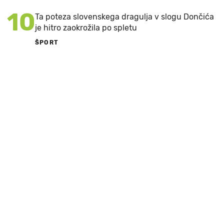
10
Ta poteza slovenskega dragulja v slogu Dončića
je hitro zaokrožila po spletu
ŠPORT