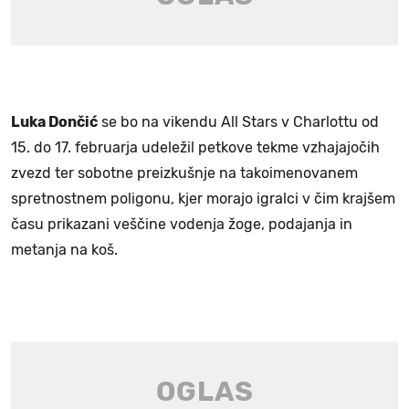
Luka Dončić
se bo na vikendu All Stars v Charlottu od
15. do 17. februarja udeležil petkove tekme vzhajajočih
zvezd ter sobotne preizkušnje na takoimenovanem
spretnostnem poligonu, kjer morajo igralci v čim krajšem
času prikazani veščine vodenja žoge, podajanja in
metanja na koš.