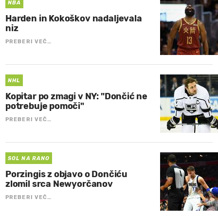
NBA
Harden in Kokoškov nadaljevala
niz
PREBERI VEČ…
NHL
Kopitar po zmagi v NY: "Dončić ne
potrebuje pomoči"
PREBERI VEČ…
SOL NA RANO
Porzingis z objavo o Dončiću
zlomil srca Newyorčanov
PREBERI VEČ…