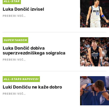
ALL-STAR
Luka Dončić izvisel
PREBERI VEČ…
SUPERTANDEM
Luka Dončić dobiva
superzvezdniškega soigralca
PREBERI VEČ…
ALL-STARS NAPOVEDI
Luki Dončiću ne kaže dobro
PREBERI VEČ…