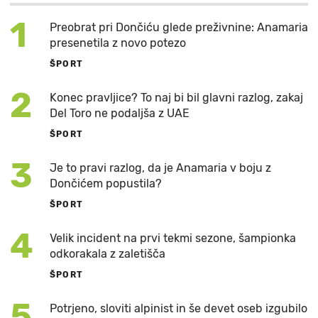
1
Preobrat pri Dončiću glede preživnine: Anamaria
presenetila z novo potezo
ŠPORT
2
Konec pravljice? To naj bi bil glavni razlog, zakaj
Del Toro ne podaljša z UAE
ŠPORT
3
Je to pravi razlog, da je Anamaria v boju z
Dončićem popustila?
ŠPORT
4
Velik incident na prvi tekmi sezone, šampionka
odkorakala z zaletišča
ŠPORT
5
Potrjeno, sloviti alpinist in še devet oseb izgubilo