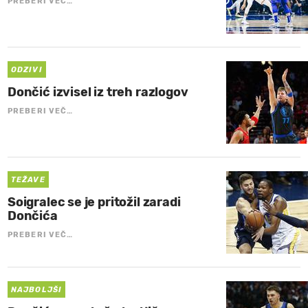
PREBERI VEČ…
ODZIVI
Dončić izvisel iz treh razlogov
PREBERI VEČ…
TEŽAVE
Soigralec se je pritožil zaradi
Dončića
PREBERI VEČ…
NAJBOLJŠI