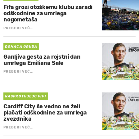
Fifa grozi otoškemu klubu zaradi
odškodnine za umrlega
nogometaša
PREBERI VEČ…
DOMAČA GRUDA
Ganljiva gesta za rojstni dan
umrlega Emiliana Sale
PREBERI VEČ…
NASPROTUJEJO FIFI
Cardiff City še vedno ne želi
plačati odškodnine za umrlega
zvezdnika
PREBERI VEČ…