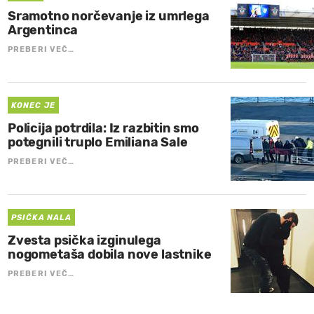
Sramotno norčevanje iz umrlega
Argentinca
PREBERI VEČ…
KONEC JE
Policija potrdila: Iz razbitin smo
potegnili truplo Emiliana Sale
PREBERI VEČ…
PSIČKA NALA
Zvesta psička izginulega
nogometaša dobila nove lastnike
PREBERI VEČ…