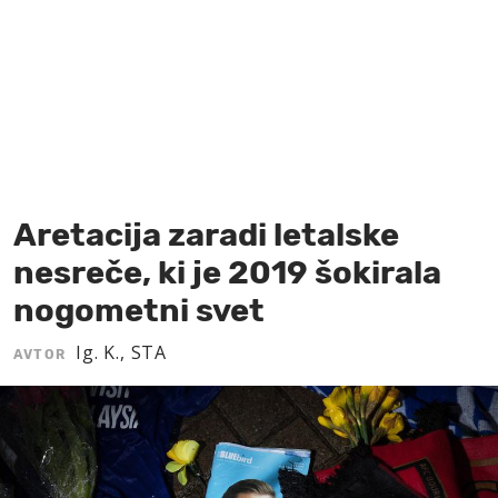
MOJ SANJ
Aretacija zaradi letalske
nesreče, ki je 2019 šokirala
nogometni svet
Ig. K., STA
AVTOR