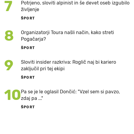
7
Potrjeno, sloviti alpinist in še devet oseb izgubilo
življenje
ŠPORT
8
Organizatorji Toura našli način, kako streti
Pogačarja?
ŠPORT
9
Sloviti insider razkriva: Roglič naj bi kariero
zaključil pri tej ekipi
ŠPORT
10
Pa se je le oglasil Dončić: "Vzel sem si pavzo,
zdaj pa ..."
ŠPORT