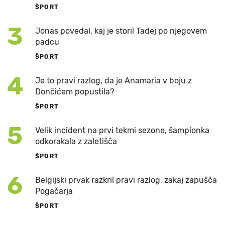
ŠPORT
3
Jonas povedal, kaj je storil Tadej po njegovem
padcu
ŠPORT
4
Je to pravi razlog, da je Anamaria v boju z
Dončićem popustila?
ŠPORT
5
Velik incident na prvi tekmi sezone, šampionka
odkorakala z zaletišča
ŠPORT
6
Belgijski prvak razkril pravi razlog, zakaj zapušča
Pogačarja
ŠPORT