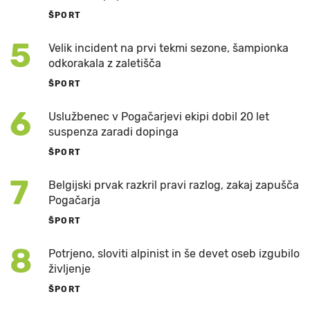
ŠPORT
5
Velik incident na prvi tekmi sezone, šampionka
odkorakala z zaletišča
ŠPORT
6
Uslužbenec v Pogačarjevi ekipi dobil 20 let
suspenza zaradi dopinga
ŠPORT
7
Belgijski prvak razkril pravi razlog, zakaj zapušča
Pogačarja
ŠPORT
8
Potrjeno, sloviti alpinist in še devet oseb izgubilo
življenje
ŠPORT