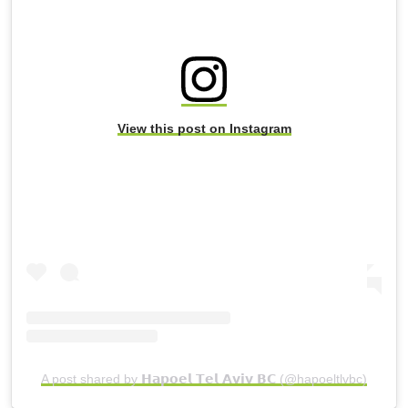
View this post on Instagram
A post shared by 𝗛𝗮𝗽𝗼𝗲𝗹 𝗧𝗲𝗹 𝗔𝘃𝗶𝘃 𝗕𝗖 (@hapoeltlvbc)