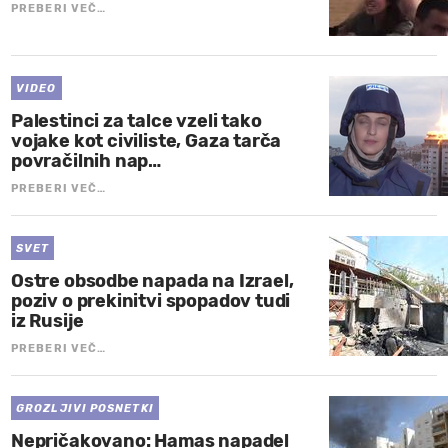
PREBERI VEČ…
VIDEO
Palestinci za talce vzeli tako
vojake kot civiliste, Gaza tarča
povračilnih nap…
PREBERI VEČ…
SVET
Ostre obsodbe napada na Izrael,
poziv o prekinitvi spopadov tudi
iz Rusije
PREBERI VEČ…
GROZLJIVI POSNETKI
Nepričakovano: Hamas napadel