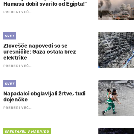
Hamasa dobil svarilo od Egipta!"
PREBERI VEČ…
SVET
Zlovešče napovedi so se
uresničile: Gaza ostala brez
elektrike
PREBERI VEČ…
SVET
Napadalci obglavljali žrtve, tudi
dojenčke
PREBERI VEČ…
SPEKTAKEL V MADRIDU