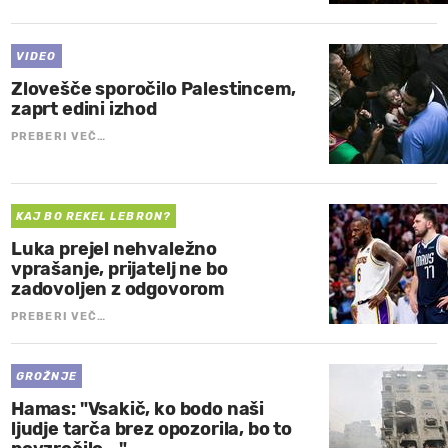
VIDEO
Zlovešče sporočilo Palestincem,
zaprt edini izhod
PREBERI VEČ…
KAJ BO REKEL LEBRON?
Luka prejel nehvaležno
vprašanje, prijatelj ne bo
zadovoljen z odgovorom
PREBERI VEČ…
GROŽNJE
Hamas: "Vsakič, ko bodo naši
ljudje tarča brez opozorila, bo to