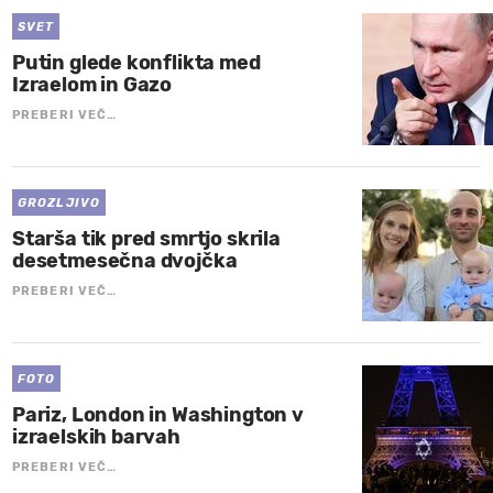
SVET
Putin glede konflikta med
Izraelom in Gazo
PREBERI VEČ…
GROZLJIVO
Starša tik pred smrtjo skrila
desetmesečna dvojčka
PREBERI VEČ…
FOTO
Pariz, London in Washington v
izraelskih barvah
PREBERI VEČ…