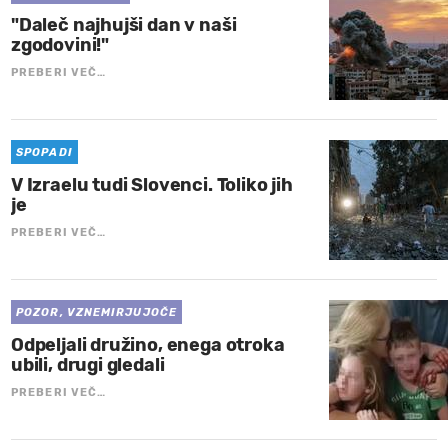
"Daleč najhujši dan v naši
zgodovini!"
PREBERI VEČ…
SPOPADI
V Izraelu tudi Slovenci. Toliko jih
je
PREBERI VEČ…
POZOR, VZNEMIRJUJOČE
Odpeljali družino, enega otroka
ubili, drugi gledali
PREBERI VEČ…