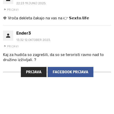
22:23 19.JUNIJ 2025.
PRIJAVI
🍓 V r o č a d e k l e t a ča k a jo na va s n a 👉 𝗦𝗲𝘅𝘁𝗼.𝗹𝗶𝗳𝗲
Ender3
13:32 12.OKTOBER 2023.
PRIJAVI
Kaj za hudiča so zagrešili, da so se teroristi ravno nad to
družino izživljali. ?
PRIJAVA
FACEBOOK PRIJAVA