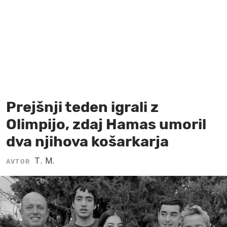
MOJ SANJ
Prejšnji teden igrali z
Olimpijo, zdaj Hamas umoril
dva njihova košarkarja
T. M.
AVTOR