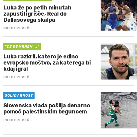
Luka že po petih minutah
zapustil igrišče, Real do
Dallasovega skalpa
PREBERI VEČ…
"ČE SE VRNEM ..."
Luka razkril, katero je edino
evropsko moštvo, za katerega bi
kdaj igral
PREBERI VEČ…
SOLIDARNOST
Slovenska vlada pošilja denarno
pomoč palestinskim beguncem
PREBERI VEČ…