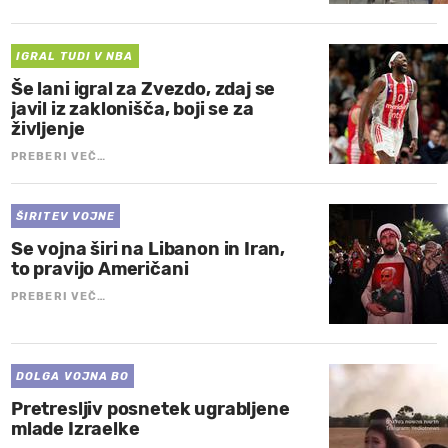
IGRAL TUDI V NBA
Še lani igral za Zvezdo, zdaj se
javil iz zaklonišča, boji se za
življenje
PREBERI VEČ…
ŠIRITEV VOJNE
Se vojna širi na Libanon in Iran,
to pravijo Američani
PREBERI VEČ…
DOLGA VOJNA BO
Pretresljiv posnetek ugrabljene
mlade Izraelke