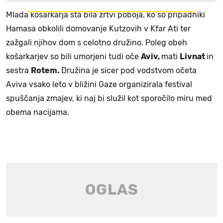
Mlada košarkarja sta bila žrtvi poboja, ko so pripadniki
Hamasa obkolili domovanje Kutzovih v Kfar Ati ter
zažgali njihov dom s celotno družino. Poleg obeh
košarkarjev so bili umorjeni tudi oče
Aviv,
mati
Livnat
in
sestra
Rotem.
Družina je sicer pod vodstvom očeta
Aviva vsako leto v bližini Gaze organizirala festival
spuščanja zmajev, ki naj bi služil kot sporočilo miru med
obema nacijama.