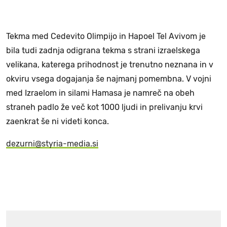
Tekma med Cedevito Olimpijo in Hapoel Tel Avivom je
bila tudi zadnja odigrana tekma s strani izraelskega
velikana, katerega prihodnost je trenutno neznana in v
okviru vsega dogajanja še najmanj pomembna. V vojni
med Izraelom in silami Hamasa je namreč na obeh
straneh padlo že več kot 1000 ljudi in prelivanju krvi
zaenkrat še ni videti konca.
dezurni@styria-media.si