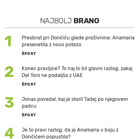
NAJBOLJ
BRANO
1
Preobrat pri Dončiću glede preživnine: Anamaria
presenetila z novo potezo
ŠPORT
2
Konec pravljice? To naj bi bil glavni razlog, zakaj
Del Toro ne podaljša z UAE
ŠPORT
3
Jonas povedal, kaj je storil Tadej po njegovem
padcu
ŠPORT
4
Je to pravi razlog, da je Anamaria v boju z
Dončićem popustila?